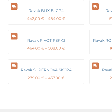
Ravak BLIX BLCP4
Ra
Price
442,00
€
–
484,00
€
5
range:
442,00 €
through
484,00 €
Ravak PIVOT PSKK3
Ravak RON
Price
464,00
€
–
508,00
€
1
range:
464,00 €
through
508,00 €
Ravak SUPERNOVA SKCP4
Rava
Price
279,00
€
–
437,00
€
2
range:
279,00 €
through
437,00 €