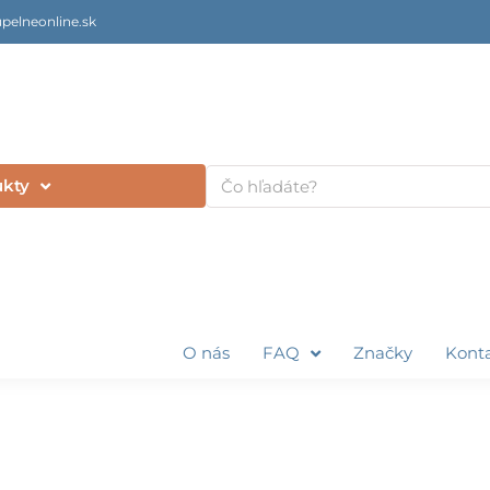
pelneonline.sk
Vyhľadať
ukty
O nás
FAQ
Značky
Kont