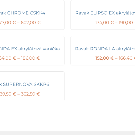
vak CHROME CSKK4
Ravak ELIPSO EX akryláto
Price
77,00
€
–
607,00
€
174,00
€
–
190,00
range:
577,00 €
through
607,00 €
DA EX akrylátová vanička
Ravak RONDA LA akryláto
Price
64,00
€
–
186,00
€
152,00
€
–
166,40
range:
164,00 €
through
186,00 €
k SUPERNOVA SKKP6
Price
39,50
€
–
362,50
€
range:
239,50 €
through
362,50 €