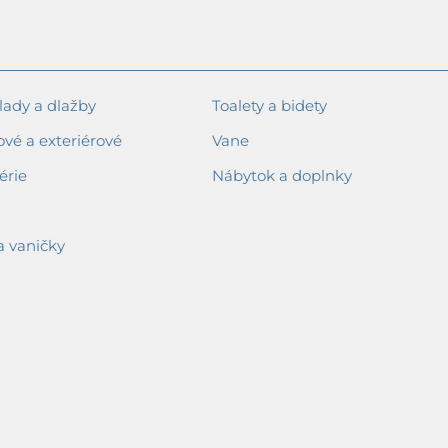
ady a dlažby
Toalety a bidety
ové a exteriérové
Vane
érie
Nábytok a doplnky
a vaničky