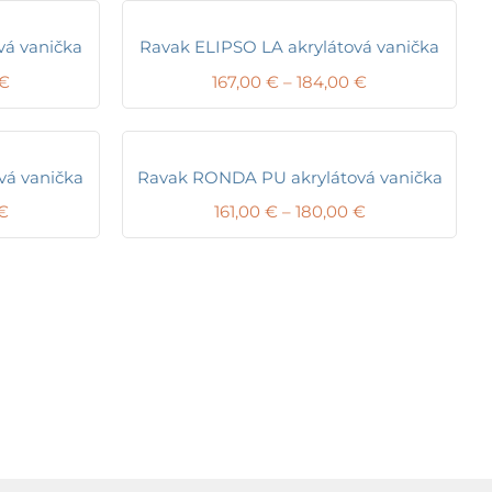
vá vanička
Ravak ELIPSO LA akrylátová vanička
Price
Price
€
167,00
€
–
184,00
€
range:
range:
174,00 €
167,00 €
through
through
190,00 €
184,00 €
vá vanička
Ravak RONDA PU akrylátová vanička
Price
Price
€
161,00
€
–
180,00
€
range:
range:
152,00 €
161,00 €
through
through
166,40 €
180,00 €