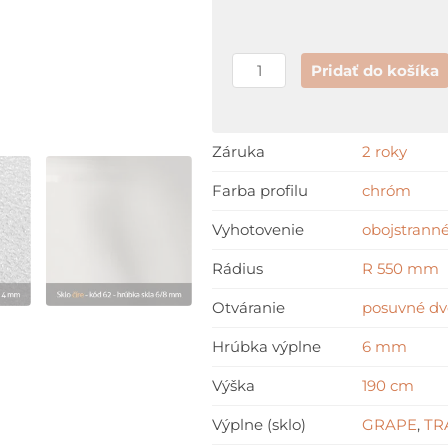
Pridať do košíka
Záruka
2 roky
Farba profilu
chróm
Vyhotovenie
obojstranné
Rádius
R 550 mm
Otváranie
posuvné dv
Hrúbka výplne
6 mm
Výška
190 cm
Výplne (sklo)
GRAPE
,
TR