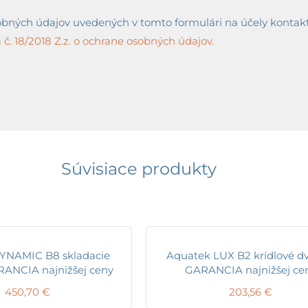
ných údajov uvedených v tomto formulári na účely kontaktov
č. 18/2018 Z.z. o ochrane osobných údajov.
Súvisiace produkty
YNAMIC B8 skladacie
Aquatek LUX B2 krídlové dv
RANCIA najnižšej ceny
GARANCIA najnižšej ce
450,70
€
203,56
€