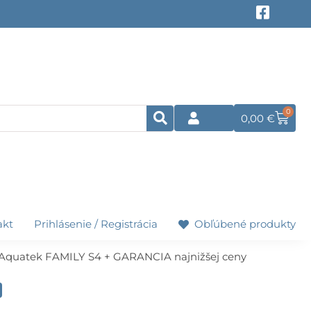
F
a
c
e
b
o
o
k
0
Cart
0,00
€
-
s
q
u
a
r
e
akt
Prihlásenie / Registrácia
Obľúbené produkty
Aquatek FAMILY S4 + GARANCIA najnižšej ceny