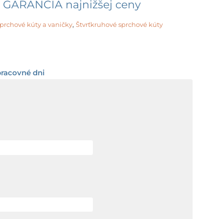
 GARANCIA najnižšej ceny
,
prchové kúty a vaničky
Štvrťkruhové sprchové kúty
rice
ange:
pracovné dni
18,08 €
hrough
26,08 €