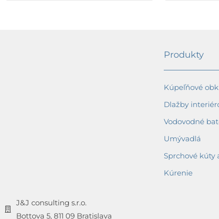
Produkty
Kúpeľňové obkl
Dlažby interiér
Vodovodné bat
Umývadlá
Sprchové kúty 
Kúrenie
J&J consulting s.r.o.
Bottova 5, 811 09 Bratislava