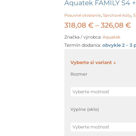
Aquatek FAMILY S4 +
,
,
Posuvné otváranie
Sprchové kúty
S
P
318,08
€
–
326,08
€
r
Značka / výrobca:
Aquatek
Termín dodania:
obvykle 2 – 3 
3
t
množstvo
Aquatek
3
Rozmer
FAMILY
S4
+
GARANCIA
Výplne (sklo)
najnižšej
ceny