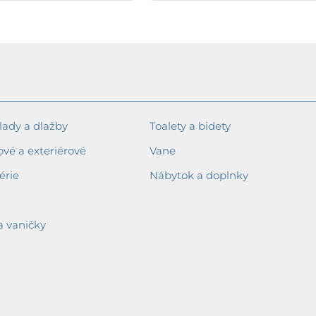
ady a dlažby
Toalety a bidety
ové a exteriérové
Vane
érie
Nábytok a doplnky
a vaničky