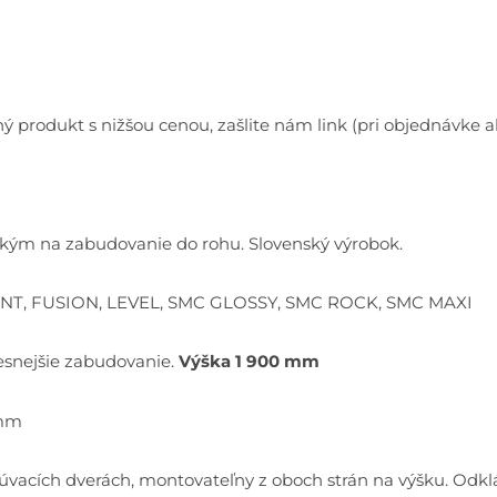
ý produkt s nižšou cenou, zašlite nám link (pri objednávk
kým na zabudovanie do rohu. Slovenský výrobok.
ENT, FUSION, LEVEL, SMC GLOSSY, SMC ROCK, SMC MAXI
esnejšie zabudovanie.
Výška 1 900 mm
 mm
súvacích dverách, montovateľny z oboch strán na výšku. Odkláp