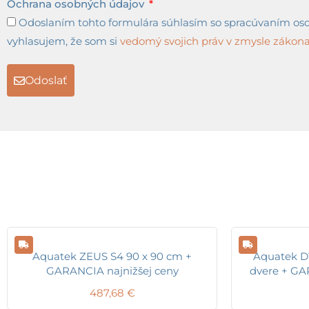
Ochrana osobných údajov
Odoslaním tohto formulára súhlasím so spracúvaním osob
vyhlasujem, že som si
vedomý svojich práv v zmysle zákona 
Odoslať
Aquatek ZEUS S4 90 x 90 cm +
Aquatek D
GARANCIA najnižšej ceny
dvere + GA
487,68
€