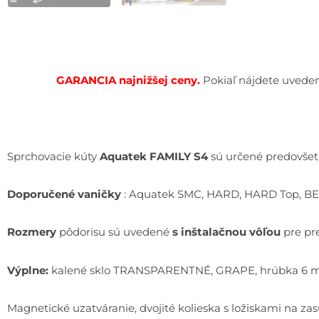
GARANCIA najnižšej cen
y.
Pokiaľ nájdete uveden
Sprchovacie kúty
Aquatek FAMILY S4
sú určené predovšet
Doporučené vaničky
: Aquatek SMC, HARD, HARD Top, B
Rozmery
pôdorisu sú uvedené
s inštalačnou vôľou
pre pr
Výplne:
kalené sklo TRANSPARENTNÉ, GRAPE, hrúbka 6
Magnetické uzatváranie, dvojité kolieska s ložiskami na za