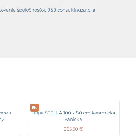
ania spoločnosťou J&J consulting,s.r.o. a
ere +
Hopa STELLA 100 x 80 cm keramická
ny
vanička
265,50
€