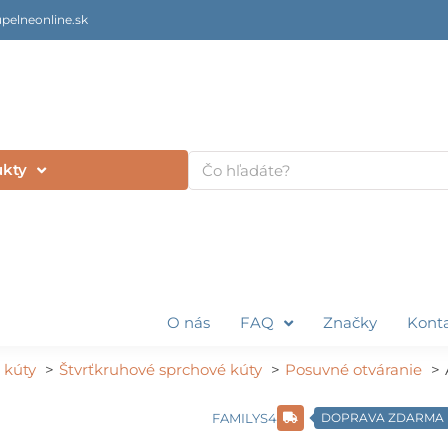
pelneonline.sk
Vyhľadať
ukty
O nás
FAQ
Značky
Kont
 kúty
Štvrťkruhové sprchové kúty
Posuvné otváranie
FAMILYS4
DOPRAVA ZDARMA