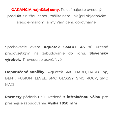
GARANCIA najnižšej cen
y.
Pokiaľ nájdete uvedený
produkt s nižšou cenou, zašlite nám link (pri objednávke
alebo e-mailom) a my Vám cenu dorovnáme.
Sprchovacie dvere
Aquatek SMART A3
sú určené
predovšetkým na zabudovanie do rohu.
Slovenský
výrobok.
Prevedenie pravé/ľavé.
Doporučené vaničky
: Aquatek SMC, HARD, HARD Top,
BENT, FUSION, LEVEL, SMC GLOSSY, SMC ROCK, SMC
MAXI
Rozmery
pôdorisu sú uvedené
s inštalačnou vôľou
pre
presnejšie zabudovanie.
Výška 1 950 mm