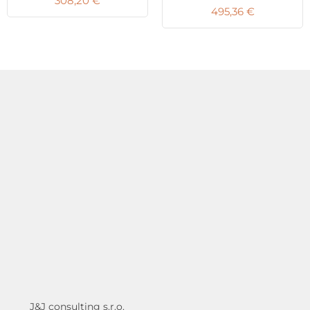
308,20
€
495,36
€
J&J consulting s.r.o.