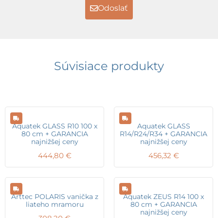
Odoslať
Súvisiace produkty
Aquatek GLASS R10 100 x
Aquatek GLASS
80 cm + GARANCIA
R14/R24/R34 + GARANCIA
najnižšej ceny
najnižšej ceny
444,80
€
456,32
€
Arttec POLARIS vanička z
Aquatek ZEUS R14 100 x
liateho mramoru
80 cm + GARANCIA
najnižšej ceny