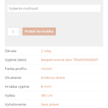
A3
90
x
90
cm
Pridať do košíka
+
GARANCIA
najnižšej
Záruka
2 roky
ceny
Výplne (sklo)
bezpečnostné sklo TRANSPARENT
Farba profilu
chróm
Otváranie
krídlove dvere
Hrúbka výplne
8 mm
Výška
195 cm
Vyhotovenie
ľavé
,
pravé