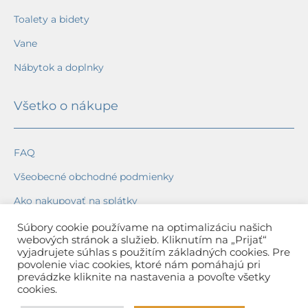
Toalety a bidety
Vane
Nábytok a doplnky
Všetko o nákupe
FAQ
Všeobecné obchodné podmienky
Ako nakupovať na splátky
Ochrana osobných údajov
Súbory cookie používame na optimalizáciu našich
webových stránok a služieb. Kliknutím na „Prijať“
Reklamačný poriadok
vyjadrujete súhlas s použitím základných cookies. Pre
povolenie viac cookies, ktoré nám pomáhajú pri
Spôsob a cena dopravy
prevádzke kliknite na nastavenia a povoľte všetky
cookies.
Dodacie lehoty