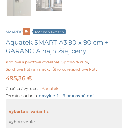
SMARTA3
DOPRAVA ZDARMA
Aquatek SMART A3 90 x 90 cm +
GARANCIA najnižšej ceny
Krídlové a pivotové otváranie
,
Sprchové kúty
,
Sprchové kúty a vaničky
,
Štvorcové sprchové kúty
495,36
€
Značka / výrobca:
Aquatek
Termín dodania:
obvykle 2 – 3 pracovné dni
množstvo
Aquatek
Vyhotovenie
SMART