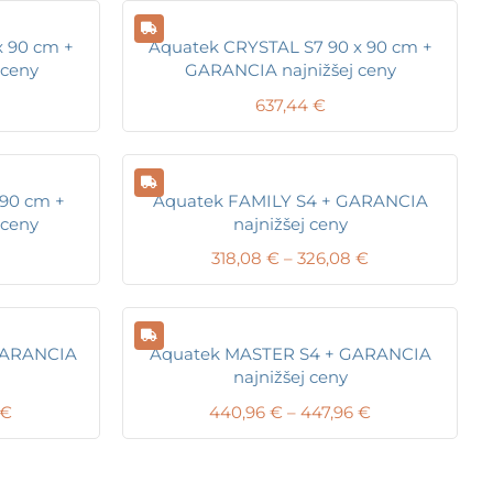
x 90 cm +
Aquatek CRYSTAL S7 90 x 90 cm +
 ceny
GARANCIA najnižšej ceny
637,44
€
 90 cm +
Aquatek FAMILY S4 + GARANCIA
 ceny
najnižšej ceny
Price
318,08
€
–
326,08
€
range:
318,08 €
through
326,08 €
GARANCIA
Aquatek MASTER S4 + GARANCIA
najnižšej ceny
Price
Price
€
440,96
€
–
447,96
€
range:
range:
273,28 €
440,96 €
through
through