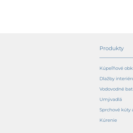
478,16 €
Produkty
Kúpeľňové obkl
Dlažby interiér
Vodovodné bat
Umývadlá
Sprchové kúty 
Kúrenie