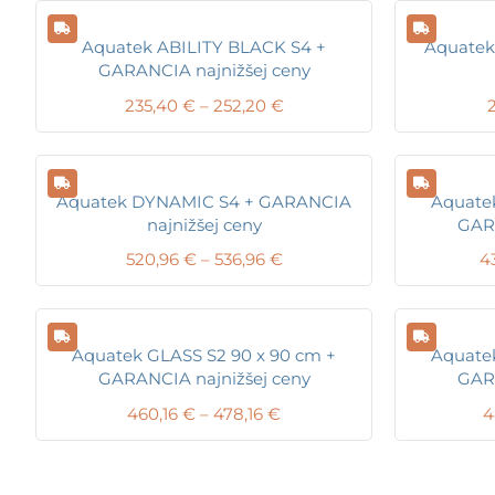
Aquatek ABILITY BLACK S4 +
Aquatek
GARANCIA najnižšej ceny
Price
235,40
€
–
252,20
€
2
range:
235,40 €
through
252,20 €
Aquatek DYNAMIC S4 + GARANCIA
Aquatek
najnižšej ceny
GARA
Price
520,96
€
–
536,96
€
4
range:
520,96 €
through
536,96 €
Aquatek GLASS S2 90 x 90 cm +
Aquatek
GARANCIA najnižšej ceny
GARA
Price
460,16
€
–
478,16
€
4
range:
460,16 €
through