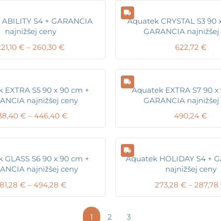
 ABILITY S4 + GARANCIA
Aquatek CRYSTAL S3 90 
najnižšej ceny
GARANCIA najnižšej
Price
21,10
€
–
260,30
€
622,72
€
range:
221,10 €
through
260,30 €
 EXTRA S5 90 x 90 cm +
Aquatek EXTRA S7 90 x
NCIA najnižšej ceny
GARANCIA najnižšej
Price
38,40
€
–
446,40
€
490,24
€
range:
438,40 €
through
446,40 €
 GLASS S6 90 x 90 cm +
Aquatek HOLIDAY S4 + 
NCIA najnižšej ceny
najnižšej ceny
Price
81,28
€
–
494,28
€
273,28
€
–
287,78
range:
481,28 €
through
1
2
3