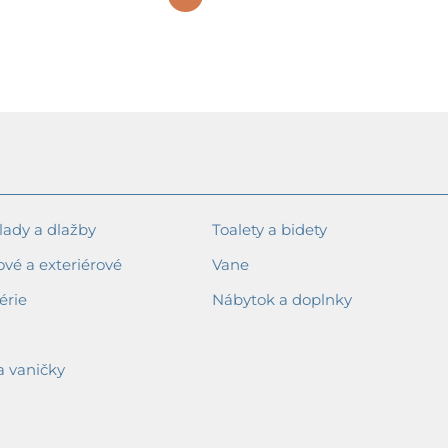
494,28 €
ady a dlažby
Toalety a bidety
ové a exteriérové
Vane
érie
Nábytok a doplnky
a vaničky