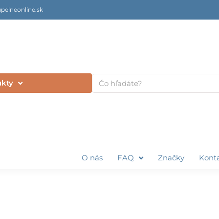
pelneonline.sk
Vyhľadať
ukty
O nás
FAQ
Značky
Kont