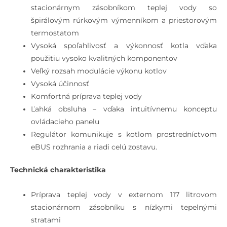
stacionárnym zásobníkom teplej vody so
špirálovým rúrkovým výmenníkom a priestorovým
termostatom
Vysoká spoľahlivosť a výkonnosť kotla vďaka
použitiu vysoko kvalitných komponentov
Veľký rozsah modulácie výkonu kotlov
Vysoká účinnosť
Komfortná príprava teplej vody
Ľahká obsluha – vďaka intuitívnemu konceptu
ovládacieho panelu
Regulátor komunikuje s kotlom prostredníctvom
eBUS rozhrania a riadi celú zostavu.
Technická charakteristika
Príprava teplej vody v externom 117 litrovom
stacionárnom zásobníku s nízkymi tepelnými
stratami