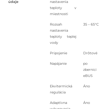
údaje
nastavenia
teploty v
miestnosti
Rozsah
35 – 65°C
nastavenia
teploty teplej
vody
Pripojenie
Drôtové
Napájanie
po
zbernici
eBUS
Ekvitermická
Áno
regulácia
Adaptívna
Áno
vykurovacia