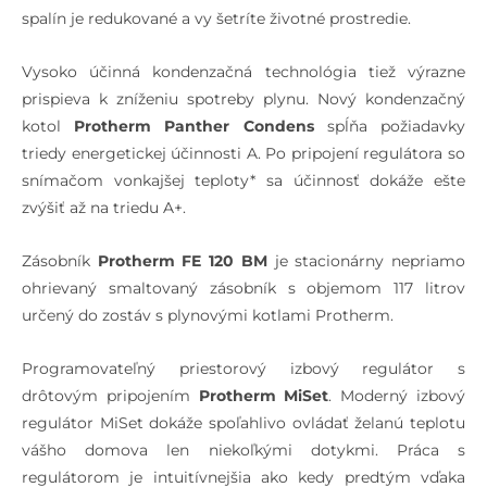
spalín je redukované a vy šetríte životné prostredie.
Vysoko účinná kondenzačná technológia tiež výrazne
prispieva k zníženiu spotreby plynu. Nový kondenzačný
kotol
Protherm Panther Condens
spĺňa požiadavky
triedy energetickej účinnosti A. Po pripojení regulátora so
snímačom vonkajšej teploty* sa účinnosť dokáže ešte
zvýšiť až na triedu A+.
Zásobník
Protherm
FE 120 BM
je stacionárny nepriamo
ohrievaný smaltovaný zásobník s objemom 117 litrov
určený do zostáv s plynovými kotlami Protherm.
Programovateľný priestorový izbový regulátor s
drôtovým pripojením
Protherm MiSet
. Moderný izbový
regulátor MiSet dokáže spoľahlivo ovládať želanú teplotu
vášho domova len niekoľkými dotykmi. Práca s
regulátorom je intuitívnejšia ako kedy predtým vďaka