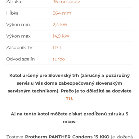
Záruka
36 mesiacov
FE120BM
Hĺbka
564 mm
+
MiSet
Výkon min.
2,4 kW
Výkon max.
14,9 kW
Zásobník TV
117 L
Odvod spalín
turbo
Kotol určený pre Slovenský trh (záručný a pozáručný
servis u Vás doma zabezpečovaný slovenským
servisným technikom). Prečo je to dôležité sa dozviete
TU.
Aj na tento kotol môžete získať predĺženú záruku 5
rokov.
Zostava
Protherm PANTHER Condens 15 KKO
je zložená