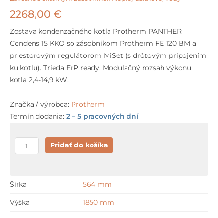
2268,00
€
Zostava kondenzačného kotla Protherm PANTHER
Condens 15 KKO so zásobníkom Protherm FE 120 BM a
priestorovým regulátorom MiSet (s drôtovým pripojením
ku kotlu). Trieda ErP ready. Modulačný rozsah výkonu
kotla 2,4-14,9 kW.
Značka / výrobca:
Protherm
Termín dodania:
2 – 5 pracovných dní
množstvo
Pridať do košíka
Protherm
PANTHER
Condens
Šírka
564 mm
15
Výška
1850 mm
KKO
+