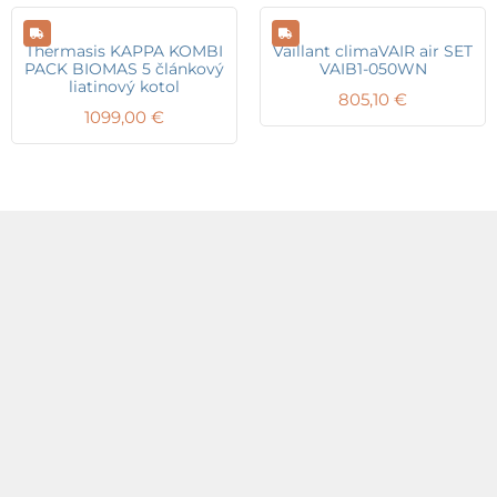
Thermasis KAPPA KOMBI
Vaillant climaVAIR air SET
PACK BIOMAS 5 článkový
VAIB1-050WN
liatinový kotol
805,10
€
1099,00
€