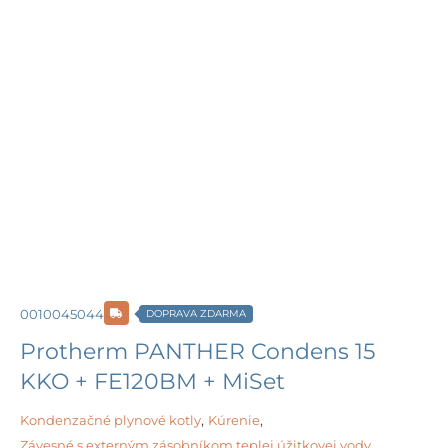
0010045044
DOPRAVA ZDARMA
Protherm PANTHER Condens 15
KKO + FE120BM + MiSet
Kondenzačné plynové kotly
,
Kúrenie
,
Závesné s externým zásobníkom teplej úžitkovej vody