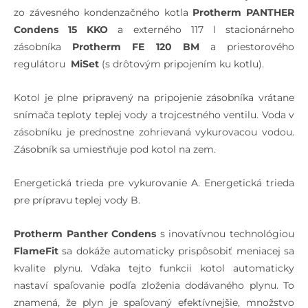
zo závesného kondenzačného kotla
Protherm PANTHER
Condens 15 KKO
a externého 117 l stacionárneho
zásobníka
Protherm FE 120 BM
a priestorového
regulátoru
MiSet
(s drôtovým pripojením ku kotlu).
Kotol je plne pripravený na pripojenie zásobníka vrátane
snímača teploty teplej vody a trojcestného ventilu. Voda v
zásobníku je prednostne zohrievaná vykurovacou vodou.
Zásobník sa umiestňuje pod kotol na zem.
Energetická trieda pre vykurovanie A. Energetická trieda
pre prípravu teplej vody B.
Protherm Panther Condens
s inovatívnou technológiou
FlameFit
sa dokáže automaticky prispôsobiť meniacej sa
kvalite plynu. Vďaka tejto funkcii kotol automaticky
nastaví spaľovanie podľa zloženia dodávaného plynu. To
znamená, že plyn je spaľovaný efektívnejšie, množstvo