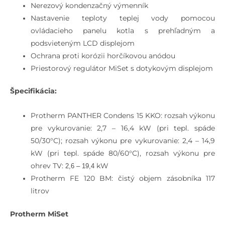
Nerezový kondenzačný výmenník
Nastavenie teploty teplej vody pomocou
ovládacieho panelu kotla s prehľadným a
podsvieteným LCD displejom
Ochrana proti korózii horčíkovou anódou
Priestorový regulátor MiSet s dotykovým displejom
Špecifikácia:
Protherm PANTHER Condens 15 KKO: rozsah výkonu
pre vykurovanie: 2,7 – 16,4 kW (pri tepl. spáde
50/30°C); rozsah výkonu pre vykurovanie: 2,4 – 14,9
kW (pri tepl. spáde 80/60°C), rozsah výkonu pre
ohrev TV:
kW
2,6 – 19,4
Protherm FE 120 BM: čistý objem zásobníka 117
litrov
Protherm MiSet