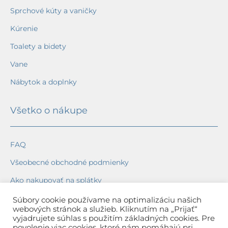
Sprchové kúty a vaničky
Kúrenie
Toalety a bidety
Vane
Nábytok a doplnky
Všetko o nákupe
FAQ
Všeobecné obchodné podmienky
Ako nakupovať na splátky
Ochrana osobných údajov
Súbory cookie používame na optimalizáciu našich
webových stránok a služieb. Kliknutím na „Prijať“
Reklamačný poriadok
vyjadrujete súhlas s použitím základných cookies. Pre
povolenie viac cookies, ktoré nám pomáhajú pri