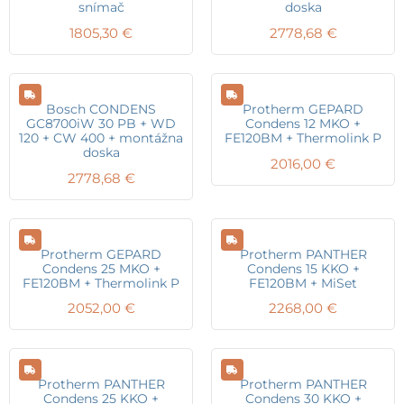
snímač
doska
1805,30
€
2778,68
€
Bosch CONDENS
Protherm GEPARD
GC8700iW 30 PB + WD
Condens 12 MKO +
120 + CW 400 + montážna
FE120BM + Thermolink P
doska
2016,00
€
2778,68
€
Protherm GEPARD
Protherm PANTHER
Condens 25 MKO +
Condens 15 KKO +
FE120BM + Thermolink P
FE120BM + MiSet
2052,00
€
2268,00
€
Protherm PANTHER
Protherm PANTHER
Condens 25 KKO +
Condens 30 KKO +