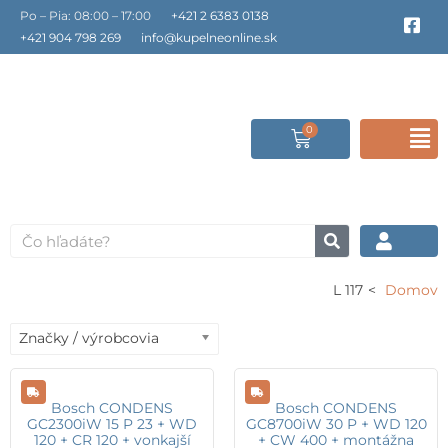
Preskočiť
Po – Pia: 08:00 – 17:00
+421 2 6383 0138
F
a
na
+421 904 798 269
info@kupelneonline.sk
c
obsah
e
b
o
o
0
Cart
F
k
-
s
M
q
u
a
Vyhľadať
r
e
117 L
Domov
Značky / výrobcovia
Bosch CONDENS
Bosch CONDENS
GC2300iW 15 P 23 + WD
GC8700iW 30 P + WD 120
120 + CR 120 + vonkajší
+ CW 400 + montážna