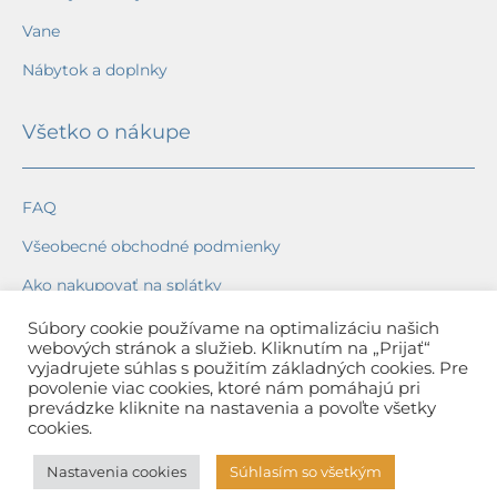
Vane
Nábytok a doplnky
Všetko o nákupe
FAQ
Všeobecné obchodné podmienky
Ako nakupovať na splátky
Ochrana osobných údajov
Súbory cookie používame na optimalizáciu našich
webových stránok a služieb. Kliknutím na „Prijať“
Reklamačný poriadok
vyjadrujete súhlas s použitím základných cookies. Pre
povolenie viac cookies, ktoré nám pomáhajú pri
Spôsob a cena dopravy
prevádzke kliknite na nastavenia a povoľte všetky
cookies.
Dodacie lehoty
Nastavenia cookies
Súhlasím so všetkým
Spôsob platby