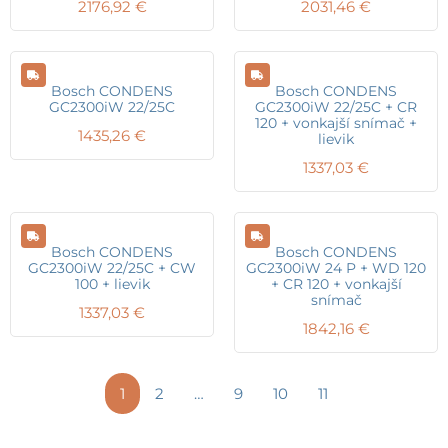
2176,92
€
2031,46
€
Bosch CONDENS
Bosch CONDENS
GC2300iW 22/25C
GC2300iW 22/25C + CR
120 + vonkajší snímač +
1435,26
€
lievik
1337,03
€
Bosch CONDENS
Bosch CONDENS
GC2300iW 22/25C + CW
GC2300iW 24 P + WD 120
100 + lievik
+ CR 120 + vonkajší
snímač
1337,03
€
1842,16
€
1
2
…
9
10
11