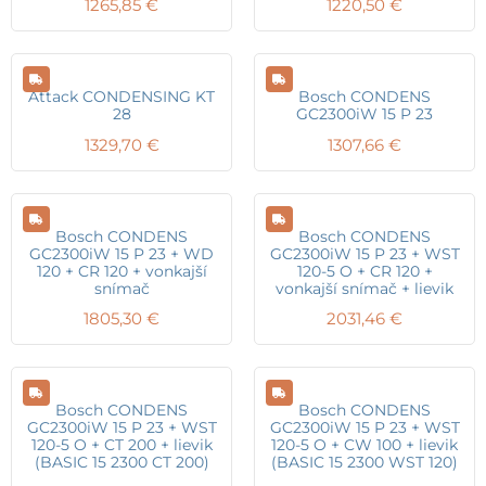
1265,85
€
1220,50
€
Attack CONDENSING KT
Bosch CONDENS
28
GC2300iW 15 P 23
1329,70
€
1307,66
€
Bosch CONDENS
Bosch CONDENS
GC2300iW 15 P 23 + WD
GC2300iW 15 P 23 + WST
120 + CR 120 + vonkajší
120-5 O + CR 120 +
snímač
vonkajší snímač + lievik
1805,30
€
2031,46
€
Bosch CONDENS
Bosch CONDENS
GC2300iW 15 P 23 + WST
GC2300iW 15 P 23 + WST
120-5 O + CT 200 + lievik
120-5 O + CW 100 + lievik
(BASIC 15 2300 CT 200)
(BASIC 15 2300 WST 120)