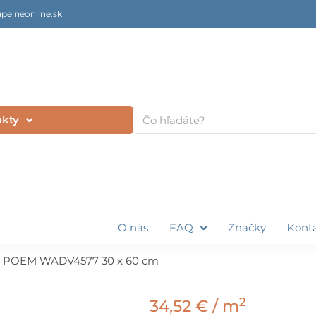
pelneonline.sk
Vyhľadať
ukty
O nás
FAQ
Značky
Kont
 POEM WADV4577 30 x 60 cm
2
34,52
€
/ m