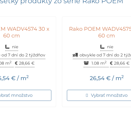
šetky produkty zo série
Rako POEM
EM WADV4574 30 x
Rako POEM WADV4575
60 cm
60 cm
nie
nie
 od 7 dní do 2 týždňov
obvykle od 7 dní do 2 tý
2
2
.08 m
28,66
€
1.08 m
28,66
€
2
2
6,54
€
/ m
26,54
€
/ m
ybrať množstvo
Vybrať množstvo