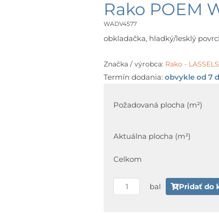
Rako POEM W
WADV4577
obkladačka, hladký/lesklý povrch
Značka / výrobca:
Rako - LASSE
Termín dodania:
obvykle od 7 d
množstvo
Rako
Požadovaná plocha (m²)
POEM
WADV4577
Aktuálna plocha (m²)
30
x
Celkom
60
cm
bal
Pridať do 