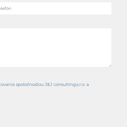
ania spoločnosťou J&J consulting,s.r.o. a