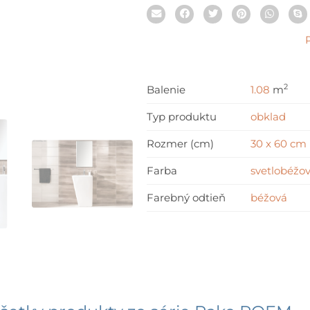
2
Balenie
1.08
m
Typ produktu
obklad
Rozmer (cm)
30 x 60 cm
Farba
svetlobéžo
Farebný odtieň
béžová