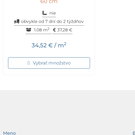
60 cm
nie
obvykle od 7 dní do 2 týždňov
2
1.08 m
37,28
€
2
34,52
€
/ m
Vybrať množstvo
Meno