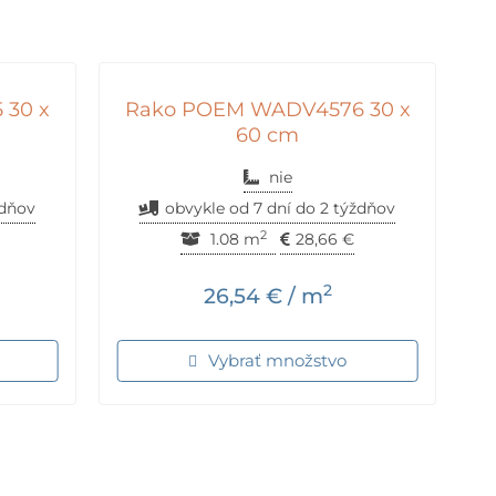
 30 x
Rako POEM WADV4576 30 x
60 cm
nie
ždňov
obvykle od 7 dní do 2 týždňov
2
1.08 m
28,66
€
2
26,54
€
/ m
Vybrať množstvo