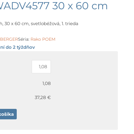
ADV4577 30 x 60 cm
, 30 x 60 cm, svetlobéžová, 1. trieda
LSBERGER
Séria:
Rako POEM
ní do 2 týždňov
1,08
37,28 €
košíka