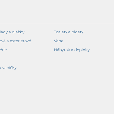
ady a dlažby
Toalety a bidety
ové a exteriérové
Vane
érie
Nábytok a doplnky
a vaničky