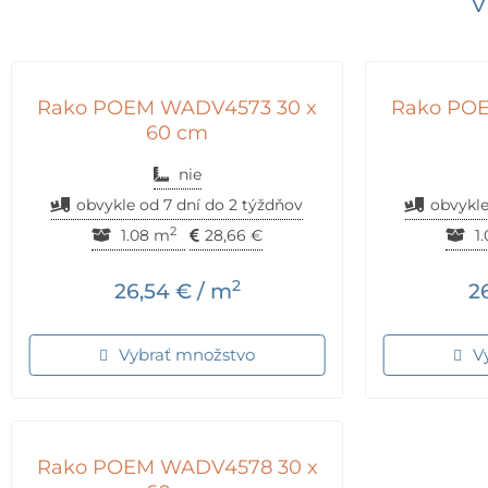
V
Rako POEM WADV4573 30 x
Rako PO
60 cm
nie
obvykle od 7 dní do 2 týždňov
obvykle
2
1.08 m
28,66
€
1
2
26,54
€
/ m
2
Vybrať množstvo
V
Rako POEM WADV4578 30 x