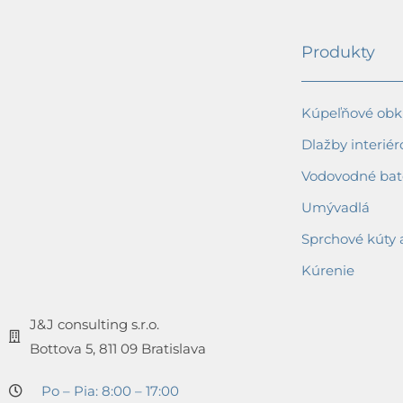
Produkty
Kúpeľňové obkl
Dlažby interiér
Vodovodné bat
Umývadlá
Sprchové kúty 
Kúrenie
J&J consulting s.r.o.
Bottova 5, 811 09 Bratislava
Po – Pia: 8:00 – 17:00