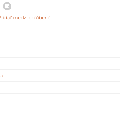
Pridať medzi obľúbené
vá