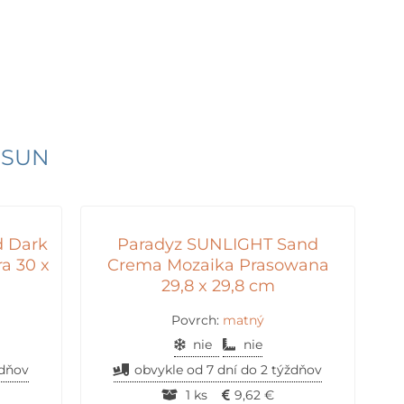
 SUN
d Dark
Paradyz SUNLIGHT Sand
a 30 x
Crema Mozaika Prasowana
29,8 x 29,8 cm
Povrch:
matný
nie
nie
ždňov
obvykle od 7 dní do 2 týždňov
1 ks
9,62
€