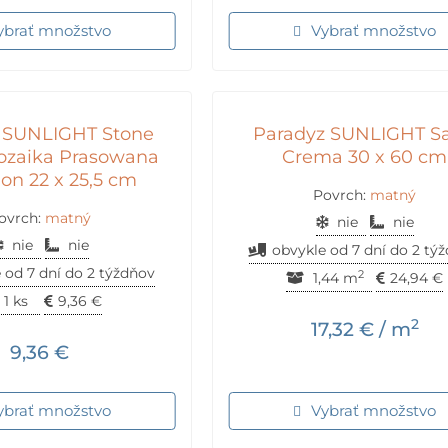
ybrať množstvo
Vybrať množstvo
 SUNLIGHT Stone
Paradyz SUNLIGHT S
ozaika Prasowana
Crema 30 x 60 cm
on 22 x 25,5 cm
Povrch:
matný
ovrch:
matný
nie
nie
nie
nie
obvykle od 7 dní do 2 tý
 od 7 dní do 2 týždňov
2
1,44 m
24,94
€
1 ks
9,36
€
2
17,32
€
/ m
9,36
€
ybrať množstvo
Vybrať množstvo