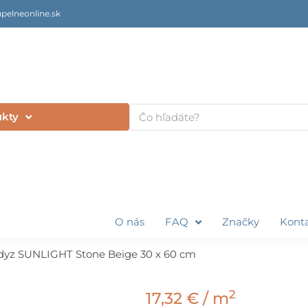
pelneonline.sk
Vyhľadať
ukty
O nás
FAQ
Značky
Kont
dyz SUNLIGHT Stone Beige 30 x 60 cm
2
17,32
€
/ m