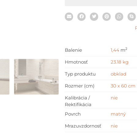
2
Balenie
1,44
m
Hmotnosť
23.18 kg
Typ produktu
obklad
Rozmer (cm)
30 x 60 cm
Kalibrácia /
nie
Rektifikácia
Povrch
matný
Mrazuvzdornosť
nie