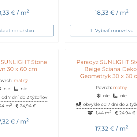
2
2
8,33
€
/ m
18,33
€
/ m
ybrať množstvo
Vybrať množstvo
 SUNLIGHT Stone
Paradyz SUNLIGHT St
n 30 x 60 cm
Beige Ściana Deko
Geometryk 30 x 60 
ovrch:
matný
Povrch:
matný
nie
nie
nie
nie
 od 7 dní do 2 týždňov
obvykle od 7 dní do 2 tý
2
,44 m
24,94
€
2
1,44 m
24,94
€
2
7,32
€
/ m
2
17,32
€
/ m