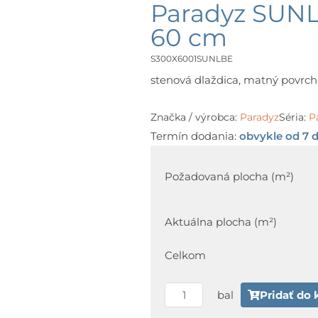
Paradyz SUNL
60 cm
S300X6001SUNLBE
stenová dlaždica, matný povrch, 
Značka / výrobca:
Paradyz
Séria:
P
Termín dodania:
obvykle od 7 d
množstvo
Paradyz
Požadovaná plocha (m²)
SUNLIGHT
Stone
Aktuálna plocha (m²)
Beige
30
Celkom
x
60
bal
Pridať do 
cm