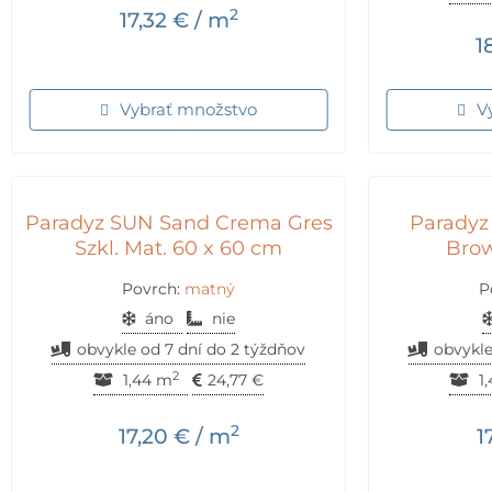
2
17,32
€
/ m
1
Vybrať množstvo
V
Paradyz SUN Sand Crema Gres
Paradyz
Szkl. Mat. 60 x 60 cm
Brow
Povrch:
matný
P
áno
nie
obvykle od 7 dní do 2 týždňov
obvykle
2
1,44 m
24,77
€
1
2
17,20
€
/ m
1