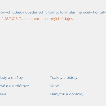
ných údajov uvedených v tomto formulári na účely kontaktov
č. 18/2018 Z.z. o ochrane osobných údajov.
ady a dlažby
Toalety a bidety
ové a exteriérové
Vane
érie
Nábytok a doplnky