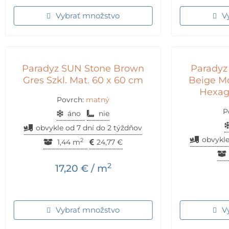
Vybrať množstvo
V
Paradyz SUN Stone Brown
Paradyz
Gres Szkl. Mat. 60 x 60 cm
Beige M
Hexag
Povrch:
matný
P
áno
nie
obvykle od 7 dní do 2 týždňov
obvykle
2
1,44 m
24,77
€
2
17,20
€
/ m
Vybrať množstvo
V