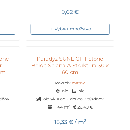
9,62
€
Vybrať množstvo
one
Paradyz SUNLIGHT Stone
r
Beige Ściana A Struktura 30 x
cm
60 cm
Povrch:
matný
nie
nie
ždňov
obvykle od 7 dní do 2 týždňov
2
1,44 m
26,40
€
2
18,33
€
/ m