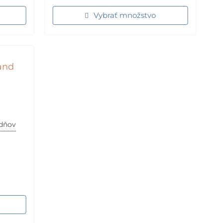
Vybrať množstvo
and
ždňov