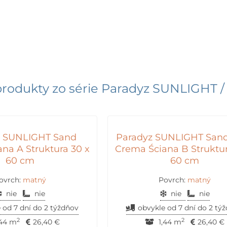
produkty zo série
Paradyz SUNLIGHT /
z SUNLIGHT Sand
Paradyz SUNLIGHT San
na A Struktura 30 x
Crema Ściana B Struktur
60 cm
60 cm
ovrch:
matný
Povrch:
matný
nie
nie
nie
nie
 od 7 dní do 2 týždňov
obvykle od 7 dní do 2 tý
2
2
,44 m
26,40
€
1,44 m
26,40
€