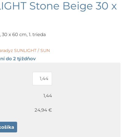
IGHT Stone Beige 30 x
30 x 60 cm, 1. trieda
aradyz SUNLIGHT / SUN
ní do 2 týždňov
1,44
24,94 €
košíka