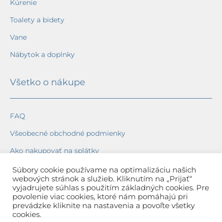
Kúrenie
Toalety a bidety
Vane
Nábytok a doplnky
Všetko o nákupe
FAQ
Všeobecné obchodné podmienky
Ako nakupovať na splátky
Ochrana osobných údajov
Súbory cookie používame na optimalizáciu našich
webových stránok a služieb. Kliknutím na „Prijať“
Reklamačný poriadok
vyjadrujete súhlas s použitím základných cookies. Pre
povolenie viac cookies, ktoré nám pomáhajú pri
Spôsob a cena dopravy
prevádzke kliknite na nastavenia a povoľte všetky
cookies.
Dodacie lehoty