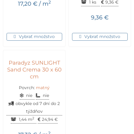
2
1 ks
9,36
€
17,20
€
/ m
9,36
€
Vybrať množstvo
Vybrať množstvo
Paradyz SUNLIGHT
Sand Crema 30 x 60
cm
Povrch:
matný
nie
nie
obvykle od 7 dní do 2
týždňov
2
1,44 m
24,94
€
2