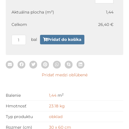
SUNLIGHT
Sand
Aktuálna plocha (m²)
1,44
Crema
Ściana
Celkom
26,40 €
A
Struktura
bal
Pridať do košíka
30
x
60
cm
Pridať medzi obľúbené
2
Balenie
1,44
m
Hmotnosť
23.18 kg
Typ produktu
obklad
Rozmer (cm)
30 x 60 cm