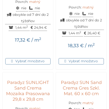
Povrch:
matný
Povrch:
matný
nie
nie
nie
nie
obvykle od 7 dní do 2
obvykle od 7 dní do 2
týždňov
týždňov
2
1,44 m
24,94
€
2
1,44 m
26,40
€
2
17,32
€
/ m
2
18,33
€
/ m
Vybrať množstvo
Vybrať množstvo
Paradyz SUNLIGHT
Paradyz SUN Sand
Sand Crema
Crema Gres Szkl.
Mozaika Prasowana
Mat. 60 x 60 cm
29,8 x 29,8 cm
Povrch:
matný
Povrch:
matný