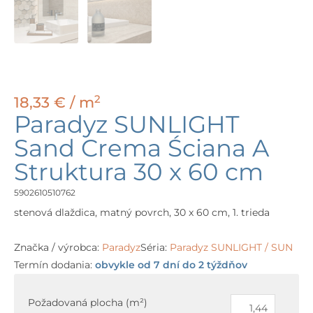
2
18,33
€
/ m
Paradyz SUNLIGHT
Sand Crema Ściana A
Struktura 30 x 60 cm
5902610510762
stenová dlaždica, matný povrch, 30 x 60 cm, 1. trieda
Značka / výrobca:
Paradyz
Séria:
Paradyz SUNLIGHT / SUN
Termín dodania:
obvykle od 7 dní do 2 týždňov
množstvo
Paradyz
Požadovaná plocha (m²)