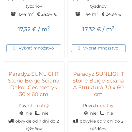
týždňov
týždňov
2
2
1,44 m
24,94
€
1,44 m
24,94
€
2
2
17,32
€
/ m
17,32
€
/ m
Vybrať množstvo
Vybrať množstvo
Paradyz SUNLIGHT
Paradyz SUNLIGHT
Stone Beige Ściana
Stone Beige Ściana
Dekor Geometryk
A Struktura 30 x 60
30 x 60 cm
cm
Povrch:
matný
Povrch:
matný
nie
nie
nie
nie
obvykle od 7 dní do 2
obvykle od 7 dní do 2
týždňov
týždňov