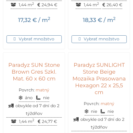
2
2
1,44 m
24,94
€
1,44 m
26,40
€
2
2
17,32
€
/ m
18,33
€
/ m
Vybrať množstvo
Vybrať množstvo
Paradyz SUN Stone
Paradyz SUNLIGHT
Brown Gres Szkl.
Stone Beige
Mat. 60 x 60 cm
Mozaika Prasowana
Hexagon 22 x 25,5
Povrch:
matný
cm
áno
nie
Povrch:
matný
obvykle od 7 dní do 2
nie
nie
týždňov
obvykle od 7 dní do 2
2
1,44 m
24,77
€
týždňov