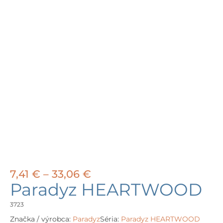
Price
7,41
€
–
33,06
€
range:
Paradyz HEARTWOOD
7,41 €
through
3723
33,06 €
Značka / výrobca:
Paradyz
Séria:
Paradyz HEARTWOOD