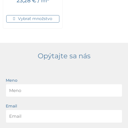
23,28
€
/ m
Vybrať množstvo
Opýtajte sa nás
Meno
Email