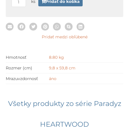
Paradyz
ks
Pridať do košíka
HEARTWOOD
Latte Chevron
Lewy
9,8
Pridať medzi obľúbené
x
59,8
cm
Hmotnosť
8.80 kg
Rozmer (cm)
9,8 x 59,8 cm
Mrazuvzdornosť
áno
Všetky produkty zo série
Paradyz
HEARTWOOD