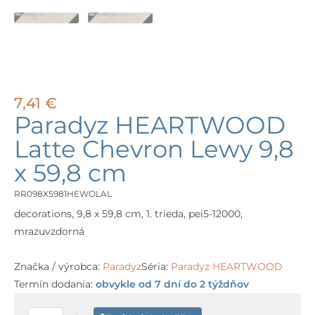
7,41
€
Paradyz HEARTWOOD
Latte Chevron Lewy 9,8
x 59,8 cm
RR098X5981HEWOLAL
decorations, 9,8 x 59,8 cm, 1. trieda, pei5-12000,
mrazuvzdorná
Značka / výrobca:
Paradyz
Séria:
Paradyz HEARTWOOD
Termín dodania:
obvykle od 7 dní do 2 týždňov
množstvo