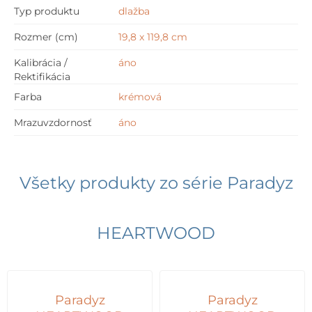
Typ produktu
dlažba
Rozmer (cm)
19,8 x 119,8 cm
Kalibrácia /
áno
Rektifikácia
Farba
krémová
Mrazuvzdornosť
áno
Všetky produkty zo série
Paradyz
HEARTWOOD
Paradyz
Paradyz