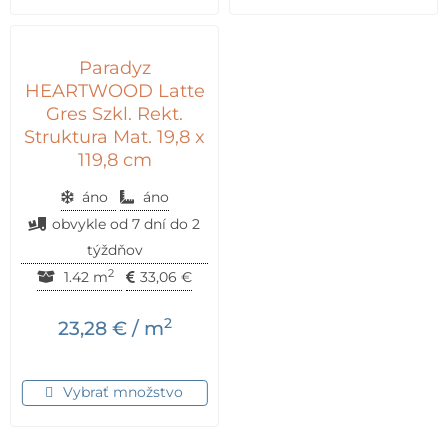
Paradyz
HEARTWOOD Latte
Gres Szkl. Rekt.
Struktura Mat. 19,8 x
119,8 cm
áno
áno
obvykle od 7 dní do 2
týždňov
2
1.42 m
33,06
€
2
23,28
€
/ m
Vybrať množstvo