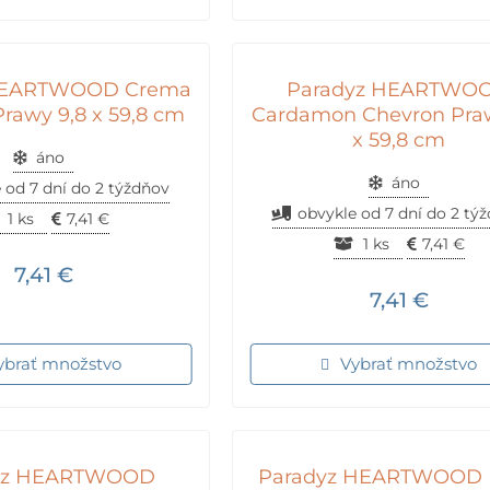
HEARTWOOD Crema
Paradyz HEARTWO
rawy 9,8 x 59,8 cm
Cardamon Chevron Praw
x 59,8 cm
áno
áno
 od 7 dní do 2 týždňov
obvykle od 7 dní do 2 tý
1 ks
7,41
€
1 ks
7,41
€
7,41
€
7,41
€
ybrať množstvo
Vybrať množstvo
yz HEARTWOOD
Paradyz HEARTWOOD 