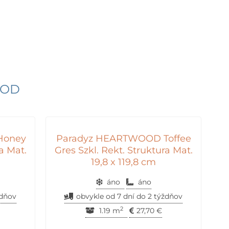
OOD
Honey
Paradyz HEARTWOOD Toffee
a Mat.
Gres Szkl. Rekt. Struktura Mat.
19,8 x 119,8 cm
áno
áno
ždňov
obvykle od 7 dní do 2 týždňov
2
1.19 m
27,70
€