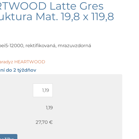
RTWOOD Latte Gres
uktura Mat. 19,8 x 119,8
a, pei5-12000, rektifikovaná, mrazuvzdorná
aradyz HEARTWOOD
ní do 2 týždňov
1,19
27,70 €