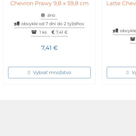
Chevron Prawy 9,8 x 59,8 cm
Latte Chev
áno
obvykle od 7 dní do 2 týždňov
obvykle
1 ks
7,41
€
7,41
€
Vybrať množstvo
V