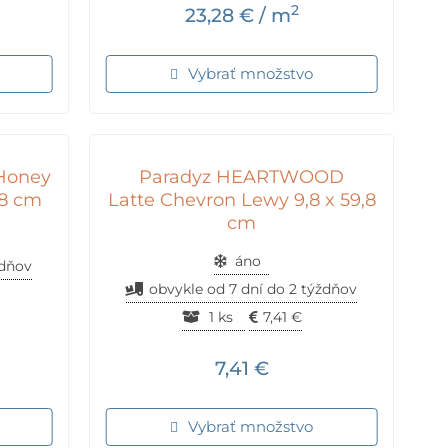
2
23,28
€
/ m
Vybrať množstvo
Honey
Paradyz HEARTWOOD
,8 cm
Latte Chevron Lewy 9,8 x 59,8
cm
áno
ždňov
obvykle od 7 dní do 2 týždňov
1 ks
7,41
€
7,41
€
Vybrať množstvo