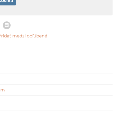
košíka
Pridať medzi obľúbené
 cm