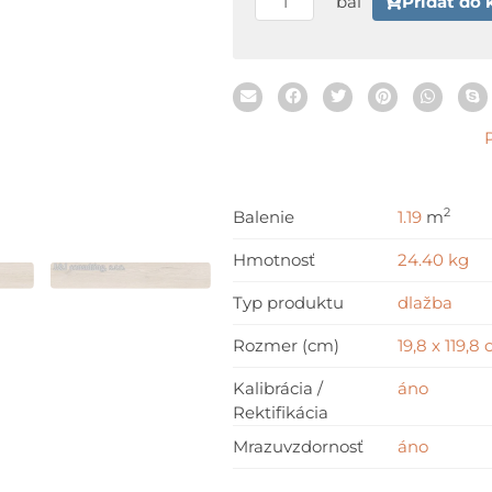
bal
Pridať do 
Mat.
19,8
x
119,8
cm
2
Balenie
1.19
m
Hmotnosť
24.40 kg
Typ produktu
dlažba
Rozmer (cm)
19,8 x 119,8
Kalibrácia /
áno
Rektifikácia
Mrazuvzdornosť
áno