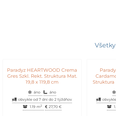
Všetky
Paradyz HEARTWOOD Crema
Parad
Gres Szkl. Rekt. Struktura Mat.
Cardamon
19,8 x 119,8 cm
Struktura 
áno
áno
obvykle od 7 dní do 2 týždňov
obvykle
2
1.19 m
27,70
€
1