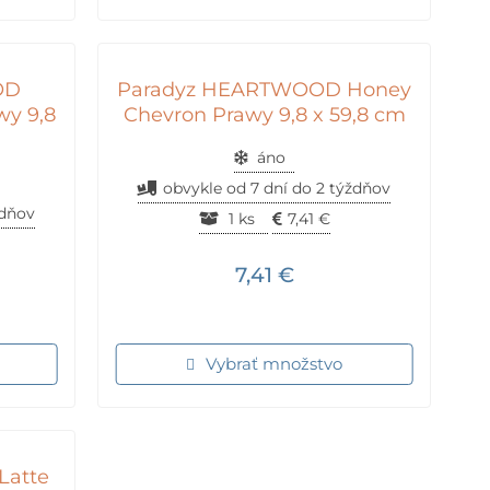
OD
Paradyz HEARTWOOD Honey
y 9,8
Chevron Prawy 9,8 x 59,8 cm
áno
obvykle od 7 dní do 2 týždňov
ždňov
1 ks
7,41
€
7,41
€
Vybrať množstvo
Latte