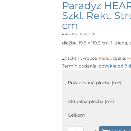
Paradyz HEA
Szkl. Rekt. Str
cm
RR02X121HEWOLA
dlažba, 19,8 x 119,8 cm, 1. tried
Značka / výrobca:
Paradyz
Séria:
P
Termín dodania:
obvykle od 7 d
množstvo
Paradyz
Požadovaná plocha (m²)
HEARTWOOD
Latte
Aktuálna plocha (m²)
Gres
Szkl.
Celkom
Rekt.
Struktura