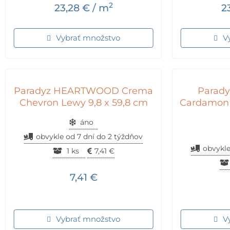
2
23,28
€
/ m
2
Vybrať množstvo
V
Paradyz HEARTWOOD Crema
Parad
Chevron Lewy 9,8 x 59,8 cm
Cardamon 
áno
obvykle od 7 dní do 2 týždňov
obvykle
1 ks
7,41
€
7,41
€
Vybrať množstvo
V