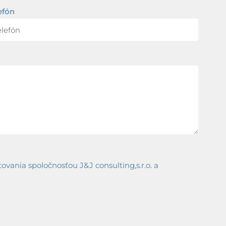
efón
ania spoločnosťou J&J consulting,s.r.o. a