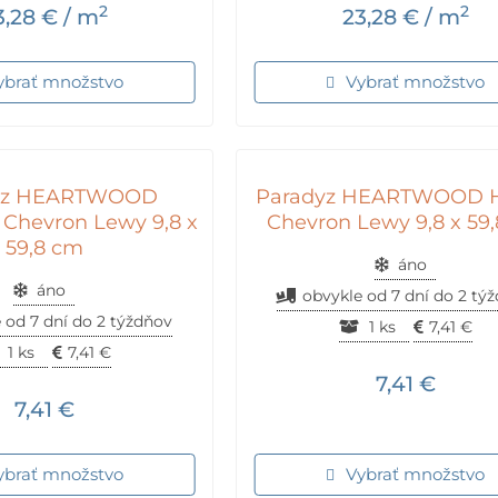
2
2
3,28
€
/ m
23,28
€
/ m
ybrať množstvo
Vybrať množstvo
yz HEARTWOOD
Paradyz HEARTWOOD 
Chevron Lewy 9,8 x
Chevron Lewy 9,8 x 59
59,8 cm
áno
áno
obvykle od 7 dní do 2 tý
 od 7 dní do 2 týždňov
1 ks
7,41
€
1 ks
7,41
€
7,41
€
7,41
€
ybrať množstvo
Vybrať množstvo