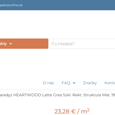
pelneonline.sk
Vyhľadať
ukty
O nás
FAQ
Značky
Kont
aradyz HEARTWOOD Latte Gres Szkl. Rekt. Struktura Mat. 19,
2
23,28
€
/ m