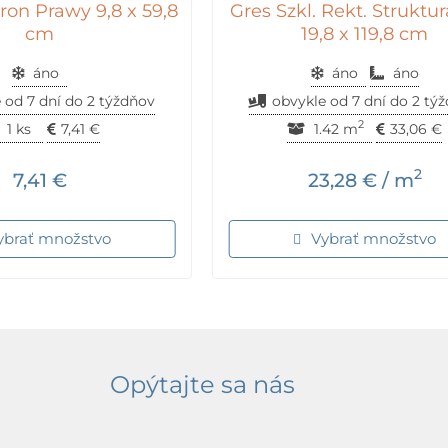
ron Prawy 9,8 x 59,8
Gres Szkl. Rekt. Struktur
cm
19,8 x 119,8 cm
áno
áno
áno
 od 7 dní do 2 týždňov
obvykle od 7 dní do 2 tý
2
1 ks
7,41
€
1.42 m
33,06
€
2
7,41
€
23,28
€
/ m
ybrať množstvo
Vybrať množstvo
Opýtajte sa nás