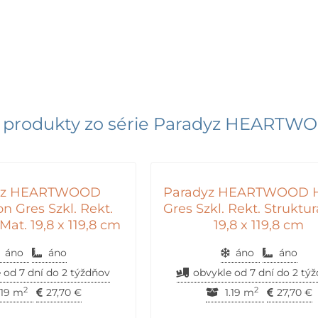
 produkty zo série
Paradyz HEARTW
yz HEARTWOOD
Paradyz HEARTWOOD 
 Gres Szkl. Rekt.
Gres Szkl. Rekt. Struktur
Mat. 19,8 x 119,8 cm
19,8 x 119,8 cm
áno
áno
áno
áno
 od 7 dní do 2 týždňov
obvykle od 7 dní do 2 tý
2
2
.19 m
27,70
€
1.19 m
27,70
€