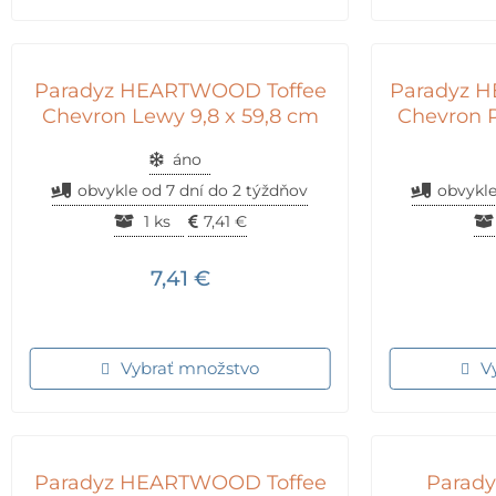
Paradyz HEARTWOOD Toffee
Paradyz 
Chevron Lewy 9,8 x 59,8 cm
Chevron P
áno
obvykle od 7 dní do 2 týždňov
obvykle
1 ks
7,41
€
7,41
€
Vybrať množstvo
V
Paradyz HEARTWOOD Toffee
Parad