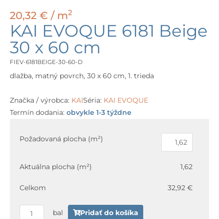
2
20,32
€
/ m
KAI EVOQUE 6181 Beige
30 x 60 cm
FIEV-6181BEIGE-30-60-D
dlažba, matný povrch, 30 x 60 cm, 1. trieda
Značka / výrobca:
KAI
Séria:
KAI EVOQUE
Termín dodania:
obvykle 1-3 týždne
množstvo
KAI
Požadovaná plocha (m²)
EVOQUE
6181
Aktuálna plocha (m²)
1,62
Beige
30
Celkom
32,92 €
x
60
bal
Pridať do košíka