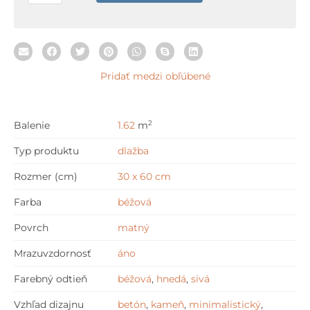
cm
Pridať medzi obľúbené
2
Balenie
1.62
m
Typ produktu
dlažba
Rozmer (cm)
30 x 60 cm
Farba
béžová
Povrch
matný
Mrazuvzdornosť
áno
Farebný odtieň
béžová
,
hnedá
,
sivá
Vzhľad dizajnu
betón
,
kameň
,
minimalistický
,