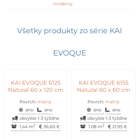
moderný
Všetky produkty zo série
KAI
EVOQUE
KAI EVOQUE 6125
KAI EVOQUE 6155
Natural 60 x 120 cm
Natural 60 x 60 cm
Povrch:
matný
Povrch:
matný
áno
áno
áno
áno
obvykle 1-3 týždne
obvykle 1-3 týždne
2
2
1,44 m
36,60
€
1.08 m
21,95
€