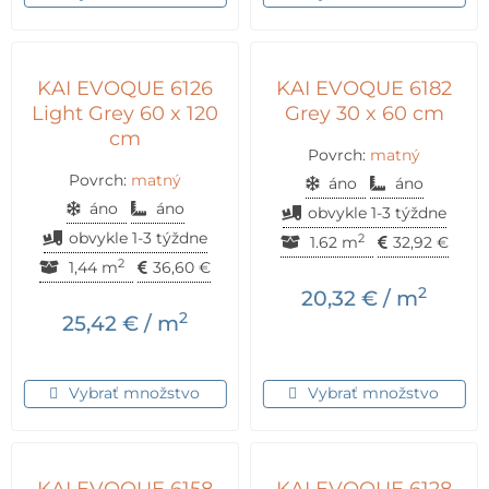
KAI EVOQUE 6126
KAI EVOQUE 6182
Light Grey 60 x 120
Grey 30 x 60 cm
cm
Povrch:
matný
Povrch:
matný
áno
áno
áno
áno
obvykle 1-3 týždne
obvykle 1-3 týždne
2
1.62 m
32,92
€
2
1,44 m
36,60
€
2
20,32
€
/ m
2
25,42
€
/ m
Vybrať množstvo
Vybrať množstvo
KAI EVOQUE 6158
KAI EVOQUE 6128