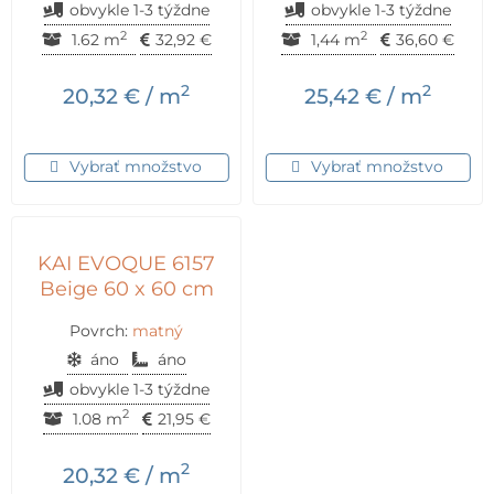
obvykle 1-3 týždne
obvykle 1-3 týždne
2
2
1.62 m
32,92
€
1,44 m
36,60
€
2
2
20,32
€
/ m
25,42
€
/ m
Vybrať množstvo
Vybrať množstvo
KAI EVOQUE 6157
Beige 60 x 60 cm
Povrch:
matný
áno
áno
obvykle 1-3 týždne
2
1.08 m
21,95
€
2
20,32
€
/ m