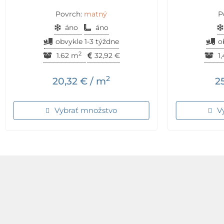
Povrch:
matný
P
áno
áno
obvykle 1-3 týždne
o
2
1.62 m
32,92
€
1
2
20,32
€
/ m
2
Vybrať množstvo
V