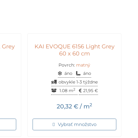
 Grey
KAI EVOQUE 6156 Light Grey
60 x 60 cm
Povrch:
matný
áno
áno
obvykle 1-3 týždne
2
1.08 m
21,95
€
2
20,32
€
/ m
Vybrať množstvo