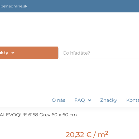
pelneonline.sk
Vyhľadať
ukty
O nás
FAQ
Značky
Kont
AI EVOQUE 6158 Grey 60 x 60 cm
2
20,32
€
/ m