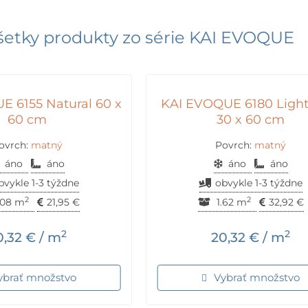
šetky produkty zo série
KAI EVOQUE
E 6155 Natural 60 x
KAI EVOQUE 6180 Light
60 cm
30 x 60 cm
ovrch:
matný
Povrch:
matný
áno
áno
áno
áno
bvykle 1-3 týždne
obvykle 1-3 týždne
2
2
.08 m
21,95
€
1.62 m
32,92
€
2
2
0,32
€
/ m
20,32
€
/ m
ybrať množstvo
Vybrať množstvo