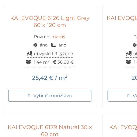
KAI EVOQUE 6126 Light Grey
KAI EVOQUE
60 x 120 cm
Povrch:
matný
P
áno
áno
obvykle 1-3 týždne
o
2
1,44 m
36,60
€
1
2
25,42
€
/ m
2
Vybrať množstvo
V
KAI EVOQUE 6179 Natural 30 x
KAI EVOQU
60 cm