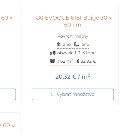
 60 x
KAI EVOQUE 6181 Beige 30 x
60 cm
Povrch:
matný
áno
áno
obvykle 1-3 týždne
2
1.62 m
32,92
€
2
20,32
€
/ m
Vybrať množstvo
 60 x