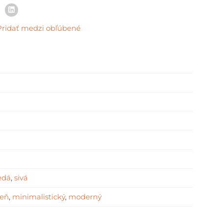
Pridať medzi obľúbené
edá
,
sivá
eň
,
minimalistický
,
moderný