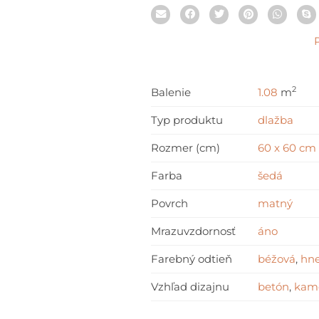
2
Balenie
1.08
m
Typ produktu
dlažba
Rozmer (cm)
60 x 60 cm
Farba
šedá
Povrch
matný
Mrazuvzdornosť
áno
Farebný odtieň
béžová
,
hn
Vzhľad dizajnu
betón
,
kam