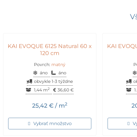
V
KAI EVOQUE 6125 Natural 60 x
KAI EVOQU
120 cm
Povrch:
matný
P
áno
áno
obvykle 1-3 týždne
o
2
1,44 m
36,60
€
1
2
25,42
€
/ m
2
Vybrať množstvo
V