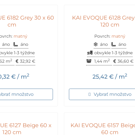
 6182 Grey 30 x 60
KAI EVOQUE 6128 Grey
cm
120 cm
ovrch:
matný
Povrch:
matný
áno
áno
áno
áno
bvykle 1-3 týždne
obvykle 1-3 týždne
2
2
.62 m
32,92
€
1,44 m
36,60
€
2
2
0,32
€
/ m
25,42
€
/ m
ybrať množstvo
Vybrať množstvo
E 6127 Beige 60 x
KAI EVOQUE 6157 Beige
120 cm
60 cm