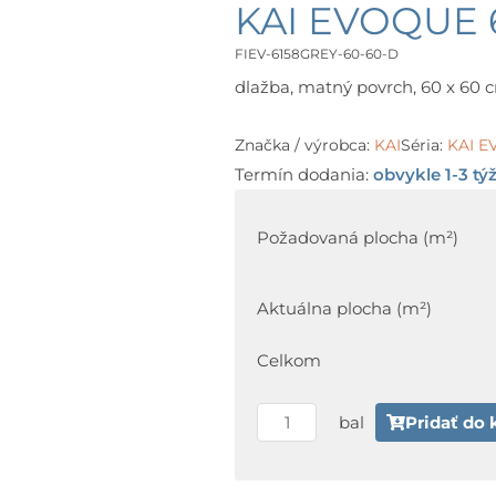
KAI EVOQUE 6
FIEV-6158GREY-60-60-D
dlažba, matný povrch, 60 x 60 cm
Značka / výrobca:
KAI
Séria:
KAI 
Termín dodania:
obvykle 1-3 tý
množstvo
KAI
Požadovaná plocha (m²)
EVOQUE
6158
Aktuálna plocha (m²)
Grey
60
Celkom
x
60
bal
Pridať do 
cm