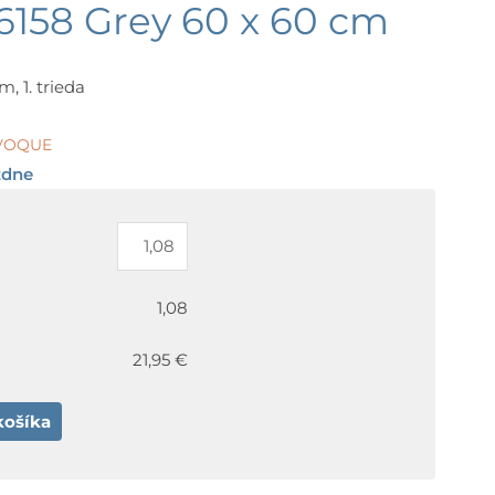
158 Grey 60 x 60 cm
, 1. trieda
EVOQUE
ždne
1,08
21,95 €
košíka