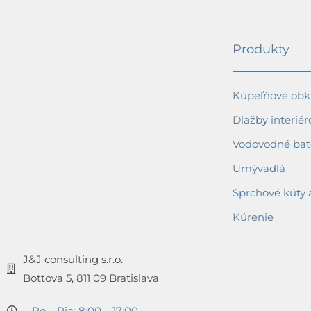
Produkty
Kúpeľňové obkl
Dlažby interiér
Vodovodné bat
Umývadlá
Sprchové kúty 
Kúrenie
J&J consulting s.r.o.
Bottova 5, 811 09 Bratislava
Po – Pia: 8:00 – 17:00