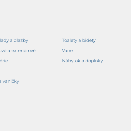
ady a dlažby
Toalety a bidety
ové a exteriérové
Vane
érie
Nábytok a doplnky
a vaničky