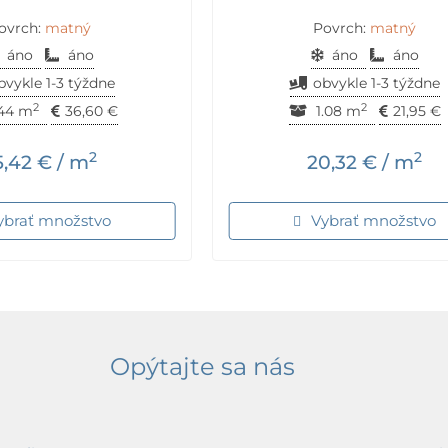
ovrch:
matný
Povrch:
matný
áno
áno
áno
áno
bvykle 1-3 týždne
obvykle 1-3 týždne
2
2
,44 m
36,60
€
1.08 m
21,95
€
2
2
5,42
€
/ m
20,32
€
/ m
ybrať množstvo
Vybrať množstvo
Opýtajte sa nás