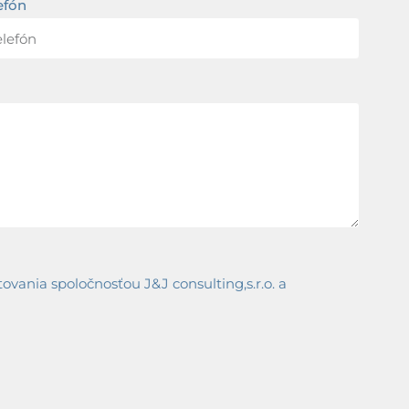
efón
ania spoločnosťou J&J consulting,s.r.o. a