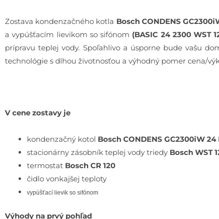
Zostava kondenzačného kotla
Bosch CONDENS GC2300iW
a vypúšťacím lievikom so sifónom
(BASIC 24 2300 WST 1
prípravu teplej vody. Spoľahlivo a úsporne bude vašu d
technológie s dlhou životnosťou a výhodný pomer cena/výko
V cene zostavy je
kondenzačný kotol
Bosch CONDENS GC2300iW 24 
stacionárny zásobník teplej vody triedy
Bosch WST 1
termostat
Bosch CR 120
čidlo vonkajšej teploty
vypúšťací lievik
so sifónom
Výhody na prvý pohľad