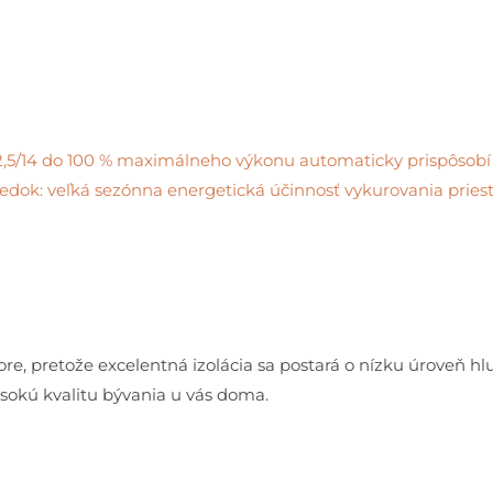
,5/14 do 100 % maximálneho výkonu automaticky prispôsobí 
ledok: veľká sezónna energetická účinnosť vykurovania priest
e, pretože excelentná izolácia sa postará o nízku úroveň h
ysokú kvalitu bývania u vás doma.