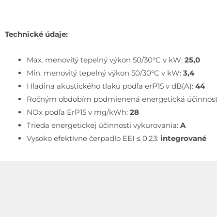
Technické údaje:
Max. menovitý tepelný výkon 50/30°C v kW:
25,0
Min. menovitý tepelný výkon 50/30°C v kW:
3
,4
Hladina akustického tlaku podľa erP15 v dB(A):
44
Ročným obdobím podmienená energetická účinnosť 
NOx podľa ErP15 v mg/kWh:
28
Trieda energetickej účinnosti vykurovania:
A
Vysoko efektívne čerpadlo EEI ≤ 0,23:
integrované