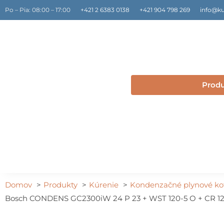
Preskočiť
Po – Pia: 08:00 – 17:00
+421 2 6383 0138
+421 904 798 269
info@ku
na
obsah
Prod
Domov
Produkty
Kúrenie
Kondenzačné plynové ko
Bosch CONDENS GC2300iW 24 P 23 + WST 120-5 O + CR 120 