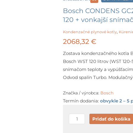
Bosch CONDENS GC23
120 + vonkajší snímač 
,
Kondenzačné plynové kotly
Kúreni
2068,32
€
Zostava kondenzačného kotla
Bosch WST 120 litrov (WST 120-
snímačom teploty a vypúšťacím
Odvod spalín Turbo. Modulačný 
Značka / výrobca:
Bosch
Termín dodania:
obvykle 2 – 5 
množstvo
Pridať do košíka
Bosch