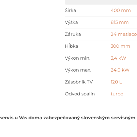
CONDENS
GC2300iW
Šírka
400 mm
24
Výška
815 mm
P
23
Záruka
24 mesiaco
+
Hĺbka
300 mm
WST
Výkon min.
3,4 kW
120-
5
Výkon max.
24,0 kW
O
Zásobník TV
120 L
+
CR
Odvod spalín
turbo
120
+
vonkajší
 servis u Vás doma zabezpečovaný slovenským servisným t
snímač
+