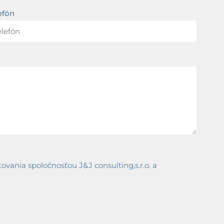
efón
ania spoločnosťou J&J consulting,s.r.o. a