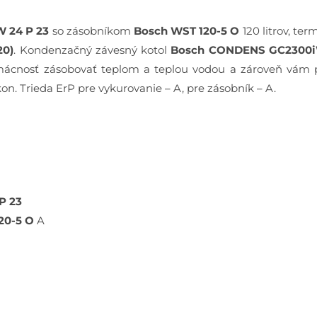
lievik
 24 P 23
so zásobníkom
Bosch WST 120-5 O
120 litrov, te
20)
. Kondenzačný závesný kotol
Bosch CONDENS GC2300i
omácnosť zásobovať teplom a teplou vodou a zároveň vám p
n. Trieda ErP pre vykurovanie – A, pre zásobník – A.
P 23
20-5 O
A