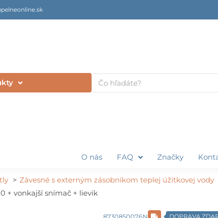
pelneonline.sk
Vyhľadať
ukty
O nás
FAQ
Značky
Kont
tly
Závesné s externým zásobníkom teplej úžitkovej vody
+ vonkajší snímač + lievik
8730850076N
DOPRAVA ZDA