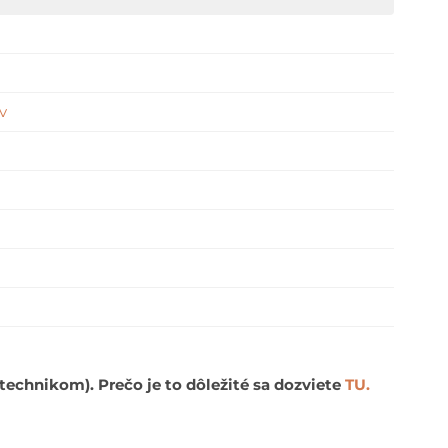
v
echnikom). Prečo je to dôležité sa dozviete
TU.