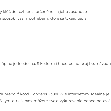
 kľúč do rozhrania určeného na jeho zasunutie
rispôsobí vašim potrebám, ktoré sa týkajú tepla
da úplne jednoduchá. S kotlom si hneď poradíte aj bez návo
ií prepojiť kotol Condens 2300i W s internetom. Ideálna j
S týmto riešením môžete svoje vykurovanie pohodlne ovlád