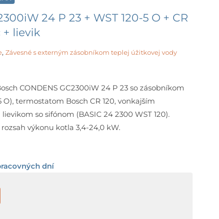
00iW 24 P 23 + WST 120-5 O + CR
+ lievik
,
e
Závesné s externým zásobníkom teplej úžitkovej vody
 Bosch CONDENS GC2300iW 24 P 23 so zásobníkom
5 O), termostatom Bosch CR 120, vonkajším
 lievikom so sifónom (BASIC 24 2300 WST 120).
rozsah výkonu kotla 3,4-24,0 kW.
pracovných dní