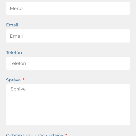
9000
Email
Telefón
Správa
Ochrana osobných údajov