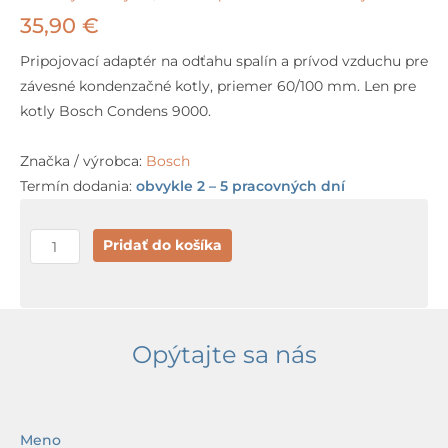
35,90
€
Pripojovací adaptér na odťahu spalín a prívod vzduchu pre
závesné kondenzačné kotly, priemer 60/100 mm. Len pre
kotly Bosch Condens 9000.
Značka / výrobca:
Bosch
Termín dodania:
obvykle 2 – 5 pracovných dní
množstvo
Pridať do košíka
Bosch
pripojovací
adaptér
60/100
Opýtajte sa nás
mm
pre
Bosch
Meno
Condens