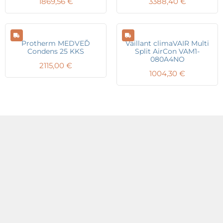
1869,56
€
3388,40
€
Protherm MEDVEĎ
Vaillant climaVAIR Multi
Condens 25 KKS
Split AirCon VAM1-
080A4NO
2115,00
€
1004,30
€