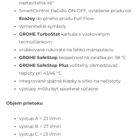
3
nastaviteľná ±6°
ventily,
SmartControl tlačidlo ON-OFF, ovládanie prúdu od
Hard
EcoJoy
do plného prúdu Full Flow
Graphite
vymeniteľné symboly
GROHE TurboStat
kartuša s voskovaným
termočlánkom
vrúbkované rukoväte na ľahkú manipuláciu
GROHE SafeStop
bezpečnostná zarážka pri 38 °C
GROHE SafeStop Plus
voliteľný obmedzovač
teploty pri 43/46 °C
integrované spätné klapky a sitko na nečistoty
výstupy môžu byť spustené súčasne
Objem prietoku
výstup A = 23 l/min
výstup B = 27 l/min
výstup C = 23 l/min