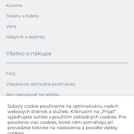
Kúrenie
Toalety a bidety
Vane
Nábytok a doplnky
Všetko o nákupe
FAQ
Všeobecné obchodné podmienky
Ako nakupovať na splátky
Ochrana osobných údajov
Súbory cookie používame na optimalizáciu našich
webových stránok a služieb. Kliknutím na „Prijať“
Reklamačný poriadok
vyjadrujete súhlas s použitím základných cookies. Pre
povolenie viac cookies, ktoré nám pomáhajú pri
Spôsob a cena dopravy
prevádzke kliknite na nastavenia a povoľte všetky
cookies.