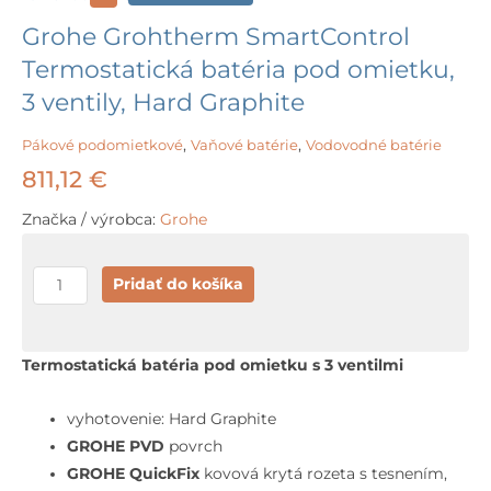
Grohe Grohtherm SmartControl
Termostatická batéria pod omietku,
3 ventily, Hard Graphite
Pákové podomietkové
,
Vaňové batérie
,
Vodovodné batérie
811,12
€
Značka / výrobca:
Grohe
množstvo
Pridať do košíka
Grohe
Grohtherm
SmartControl
Termostatická batéria pod omietku s 3 ventilmi
Termostatická
batéria
vyhotovenie: Hard Graphite
pod
GROHE PVD
povrch
omietku,
GROHE QuickFix
kovová krytá rozeta s tesnením,