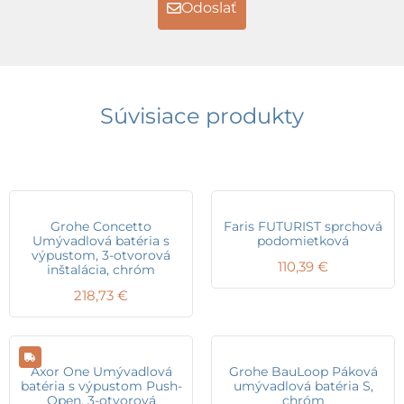
Odoslať
Súvisiace produkty
Grohe Concetto
Faris FUTURIST sprchová
Umývadlová batéria s
podomietková
výpustom, 3-otvorová
110,39
€
inštalácia, chróm
218,73
€
Axor One Umývadlová
Grohe BauLoop Páková
batéria s výpustom Push-
umývadlová batéria S,
Open, 3-otvorová
chróm