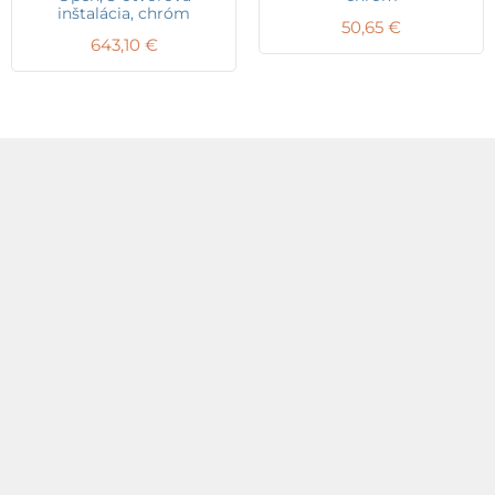
inštalácia, chróm
50,65
€
643,10
€