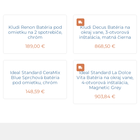
Kludi Renon Batéria pod
Kludi Decus Batéria na
omietku na 2 spotrebiče,
okraj vane, 3-otvorová
chróm
inštalácia, matná čierna
189,00
€
868,50
€
Ideal Standard CeraMix
Ideal Standard La Dolce
Blue Sprchová batéria
Vita Batéria na okraj vane,
pod omietku, chróm
4-otvorová inštalácia,
Magnetic Grey
148,59
€
903,84
€