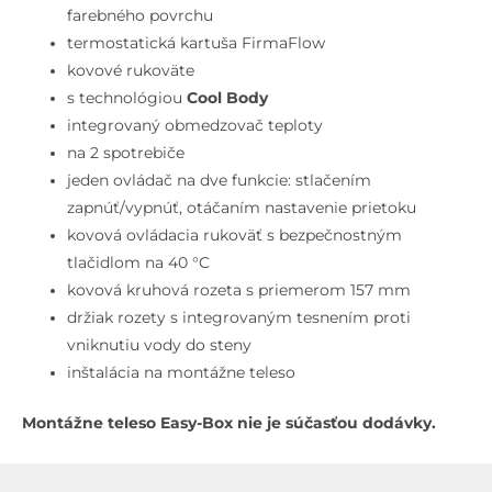
batéria
farebného povrchu
pod
termostatická kartuša FirmaFlow
omietku
kovové rukoväte
na
s technológiou
Cool Body
2
integrovaný obmedzovač teploty
spotrebiče,
na 2 spotrebiče
Brushed
jeden ovládač na dve funkcie: stlačením
Gold
zapnúť/vypnúť, otáčaním nastavenie prietoku
kovová ovládacia rukoväť s bezpečnostným
tlačidlom na 40 °C
kovová kruhová rozeta s priemerom 157 mm
držiak rozety s integrovaným tesnením proti
vniknutiu vody do steny
inštalácia na montážne teleso
Montážne teleso Easy-Box nie je súčasťou dodávky.