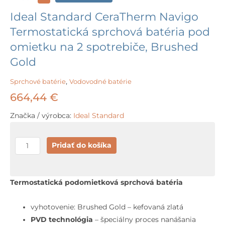
Ideal Standard CeraTherm Navigo
Termostatická sprchová batéria pod
omietku na 2 spotrebiče, Brushed
Gold
Sprchové batérie
,
Vodovodné batérie
664,44
€
Značka / výrobca:
Ideal Standard
množstvo
Pridať do košíka
Ideal
Standard
CeraTherm
Termostatická podomietková sprchová batéria
Navigo
Termostatická
vyhotovenie: Brushed Gold – kefovaná zlatá
sprchová
PVD technológia
– špeciálny proces nanášania