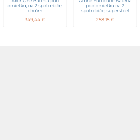
Axor One Batéria pod
Grohe Eurocube Batéria
omietku, na 2 spotrebiče,
pod omietku na 2
chróm
spotrebiče, supersteel
349,44
€
258,15
€