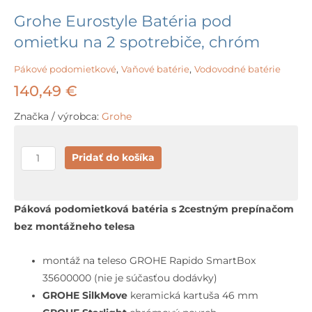
Grohe Eurostyle Batéria pod
omietku na 2 spotrebiče, chróm
Pákové podomietkové
,
Vaňové batérie
,
Vodovodné batérie
140,49
€
Značka / výrobca:
Grohe
množstvo
Pridať do košíka
Grohe
Eurostyle
Batéria
Páková podomietková batéria s 2cestným prepínačom
pod
bez montážneho telesa
omietku
na
montáž na teleso GROHE Rapido SmartBox
2
35600000 (nie je súčasťou dodávky)
spotrebiče,
GROHE SilkMove
keramická kartuša 46 mm
chróm