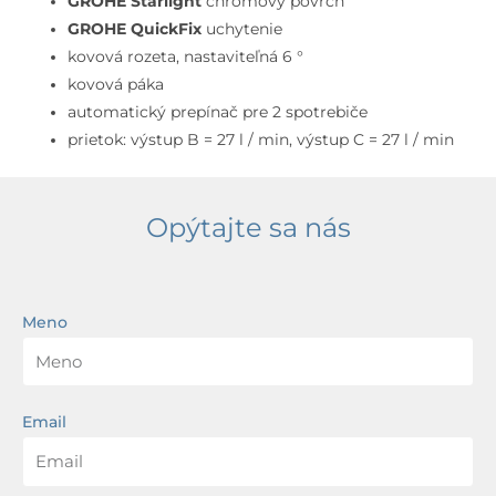
GROHE Starlight
chrómový povrch
GROHE QuickFix
uchytenie
kovová rozeta, nastaviteľná 6 °
kovová páka
automatický prepínač pre 2 spotrebiče
prietok: výstup B = 27 l / min, výstup C = 27 l / min
Opýtajte sa nás
Meno
Email