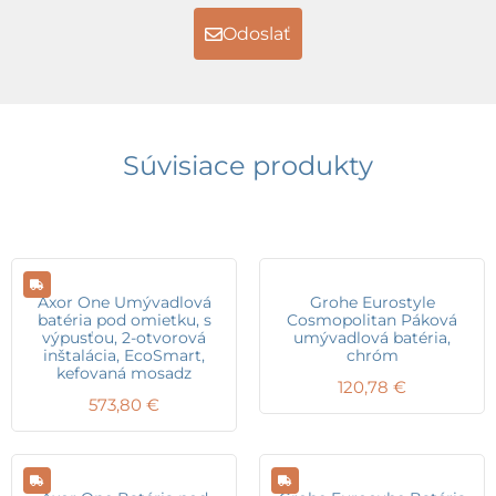
Odoslať
Súvisiace produkty
Axor One Umývadlová
Grohe Eurostyle
batéria pod omietku, s
Cosmopolitan Páková
výpusťou, 2-otvorová
umývadlová batéria,
inštalácia, EcoSmart,
chróm
kefovaná mosadz
120,78
€
573,80
€