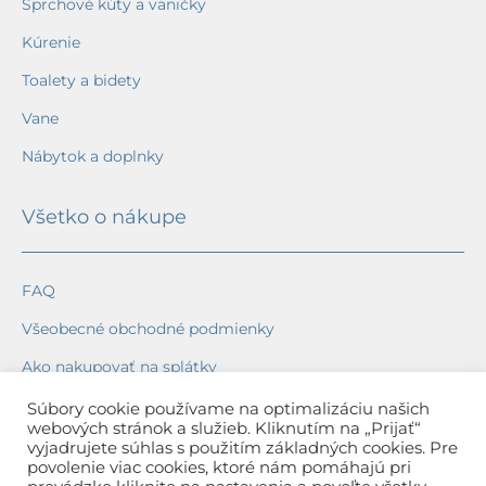
Sprchové kúty a vaničky
Kúrenie
Toalety a bidety
Vane
Nábytok a doplnky
Všetko o nákupe
FAQ
Všeobecné obchodné podmienky
Ako nakupovať na splátky
Ochrana osobných údajov
Súbory cookie používame na optimalizáciu našich
webových stránok a služieb. Kliknutím na „Prijať“
Reklamačný poriadok
vyjadrujete súhlas s použitím základných cookies. Pre
povolenie viac cookies, ktoré nám pomáhajú pri
Spôsob a cena dopravy