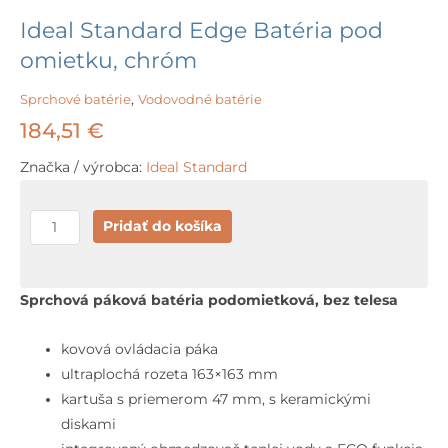
Ideal Standard Edge Batéria pod
omietku, chróm
Sprchové batérie
,
Vodovodné batérie
184,51
€
Značka / výrobca:
Ideal Standard
množstvo
Pridať do košíka
Ideal
Standard
Edge
Sprchová páková batéria podomietková, bez telesa
Batéria
pod
kovová ovládacia páka
omietku,
ultraplochá rozeta 163×163 mm
chróm
kartuša s priemerom 47 mm, s keramickými
diskami