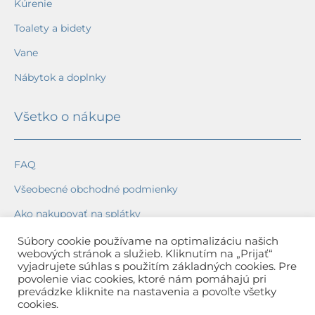
Kúrenie
Toalety a bidety
Vane
Nábytok a doplnky
Všetko o nákupe
FAQ
Všeobecné obchodné podmienky
Ako nakupovať na splátky
Ochrana osobných údajov
Súbory cookie používame na optimalizáciu našich
webových stránok a služieb. Kliknutím na „Prijať“
Reklamačný poriadok
vyjadrujete súhlas s použitím základných cookies. Pre
povolenie viac cookies, ktoré nám pomáhajú pri
Spôsob a cena dopravy
prevádzke kliknite na nastavenia a povoľte všetky
cookies.
Dodacie lehoty