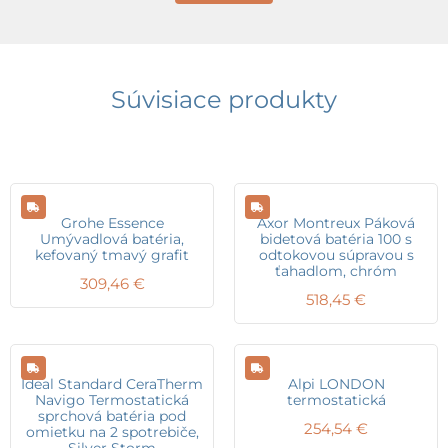
Súvisiace produkty
Grohe Essence
Axor Montreux Páková
Umývadlová batéria,
bidetová batéria 100 s
kefovaný tmavý grafit
odtokovou súpravou s
ťahadlom, chróm
309,46
€
518,45
€
Ideal Standard CeraTherm
Alpi LONDON
Navigo Termostatická
termostatická
sprchová batéria pod
254,54
€
omietku na 2 spotrebiče,
Silver Storm