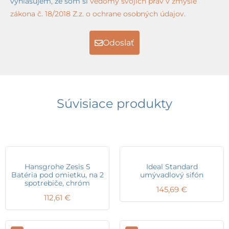
vyhlasujem, že som si
vedomý svojich práv v zmysle
zákona č. 18/2018 Z.z. o ochrane osobných údajov.
Odoslať
Súvisiace produkty
Hansgrohe Zesis S
Ideal Standard
Batéria pod omietku, na 2
umývadlový sifón
spotrebiče, chróm
145,69
€
112,61
€