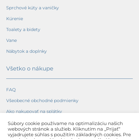
Sprchové kúty a vaničky
Kúrenie
Toalety a bidety
Vane
Nábytok a doplnky
Všetko o nákupe
FAQ
Všeobecné obchodné podmienky
Ako nakupovať na splátky
Ochrana osobných údajov
Súbory cookie používame na optimalizáciu našich
webových stránok a služieb. Kliknutím na „Prijať“
Reklamačný poriadok
vyjadrujete súhlas s použitím základných cookies. Pre