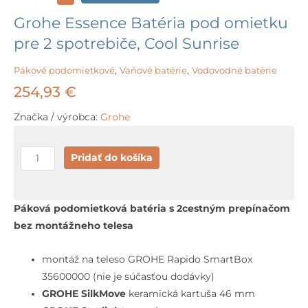
Grohe Essence Batéria pod omietku
pre 2 spotrebiče, Cool Sunrise
Pákové podomietkové
,
Vaňové batérie
,
Vodovodné batérie
254,93
€
Značka / výrobca:
Grohe
množstvo
Pridať do košíka
Grohe
Essence
Batéria
Páková podomietková batéria s 2cestným prepínačom
pod
bez montážneho telesa
omietku
pre
montáž na teleso GROHE Rapido SmartBox
2
35600000 (nie je súčasťou dodávky)
spotrebiče,
GROHE SilkMove
keramická kartuša 46 mm