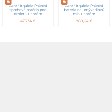
Axor Urquiola Páková
Axor Urquiola Páková
sprchová batéria pod
batéria na umývadlovú
omietku, chróm
misu, chróm
473,34
€
889,64
€