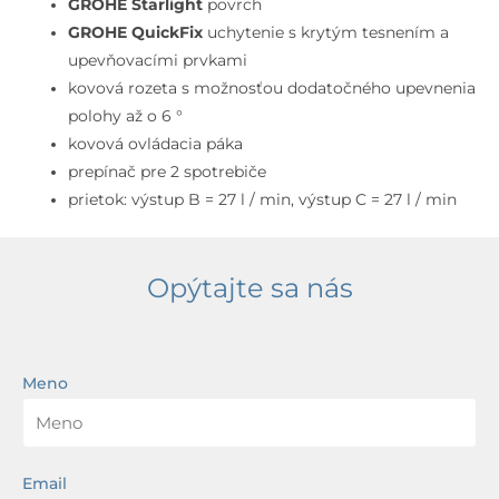
Cool
GROHE Starlight
povrch
Sunrise
GROHE QuickFix
uchytenie s krytým tesnením a
upevňovacími prvkami
kovová rozeta s možnosťou dodatočného upevnenia
polohy až o 6 °
kovová ovládacia páka
prepínač pre 2 spotrebiče
prietok: výstup B = 27 l / min, výstup C = 27 l / min
Opýtajte sa nás
Meno
Email