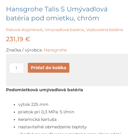
Hansgrohe Talis S Umývadlová
batéria pod omietku, chróm
Pakové stojánkové
,
Umývadlové batérie
,
Vodovodné batérie
231,19
€
Značka / výrobca:
Hansgrohe
množstvo
Pridať do košíka
Hansgrohe
Talis
S
Podomietková umývadlová batéria
Umývadlová
batéria
výtok 225 mm
pod
prietok pri 0,3 MPa: 5 l/min
omietku,
keramická kartuša
chróm
nastaviteľné obmedzenie teploty