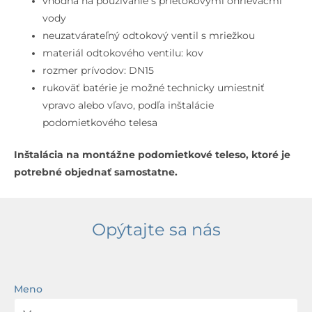
vhodná na používanie s prietokovými ohrievačmi
vody
neuzatvárateľný odtokový ventil s mriežkou
materiál odtokového ventilu: kov
rozmer prívodov: DN15
rukoväť batérie je možné technicky umiestniť
vpravo alebo vľavo, podľa inštalácie
podomietkového telesa
Inštalácia na montážne podomietkové teleso, ktoré je
potrebné objednať samostatne.
Opýtajte sa nás
Meno