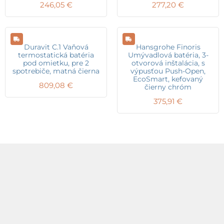
246,05
€
277,20
€
Duravit C.1 Vaňová
Hansgrohe Finoris
termostatická batéria
Umývadlová batéria, 3-
pod omietku, pre 2
otvorová inštalácia, s
spotrebiče, matná čierna
výpusťou Push-Open,
EcoSmart, kefovaný
809,08
€
čierny chróm
375,91
€