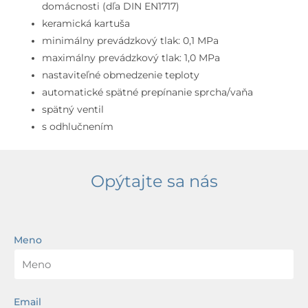
bezpečnostnou
domácnosti (dľa DIN EN1717)
kombináciou,
keramická kartuša
chróm
minimálny prevádzkový tlak: 0,1 MPa
maximálny prevádzkový tlak: 1,0 MPa
nastaviteľné obmedzenie teploty
automatické spätné prepínanie sprcha/vaňa
spätný ventil
s odhlučnením
Opýtajte sa nás
Meno
Email