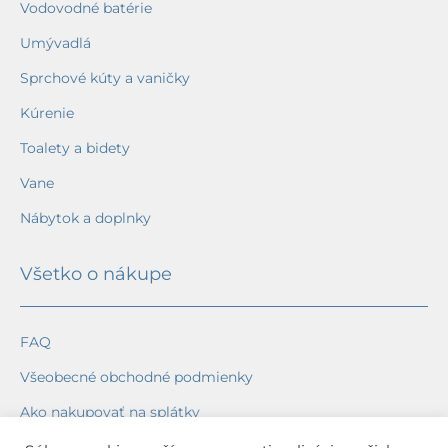
Vodovodné batérie
Umývadlá
Sprchové kúty a vaničky
Kúrenie
Toalety a bidety
Vane
Nábytok a doplnky
Všetko o nákupe
FAQ
Všeobecné obchodné podmienky
Ako nakupovať na splátky
Ochrana osobných údajov