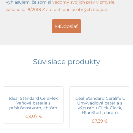
vyhlasujem, že som si
vedomý svojich práv v zmysle
zákona č. 18/2018 Z.z. o ochrane osobných údajov.
Odoslať
Súvisiace produkty
Ideal Standard CeraFlex
Ideal Standard Ceralife C
Vaňová batéria s
Umývadlová batéria s
príslušenstvom, chróm
výpusťou Click-Clack,
BlueStart, chróm
109,07
€
87,39
€