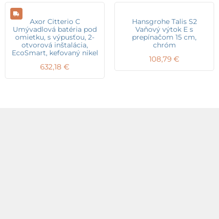
Axor Citterio C
Hansgrohe Talis S2
Umývadlová batéria pod
Vaňový výtok E s
omietku, s výpusťou, 2-
prepínačom 15 cm,
otvorová inštalácia,
chróm
EcoSmart, kefovaný nikel
108,79
€
632,18
€