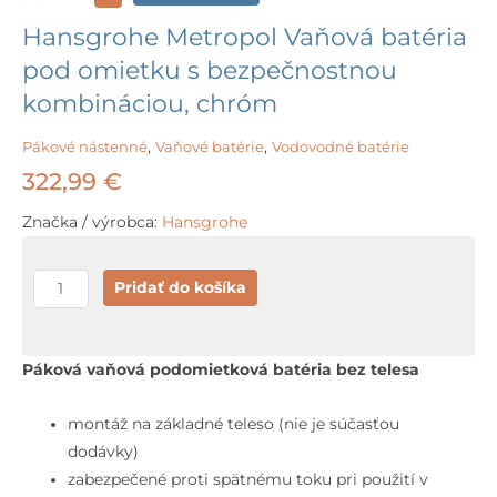
Hansgrohe Metropol Vaňová batéria
pod omietku s bezpečnostnou
kombináciou, chróm
Pákové nástenné
,
Vaňové batérie
,
Vodovodné batérie
322,99
€
Značka / výrobca:
Hansgrohe
množstvo
Pridať do košíka
Hansgrohe
Metropol
Vaňová
Páková vaňová podomietková batéria bez telesa
batéria
pod
montáž na základné teleso (nie je súčasťou
omietku
dodávky)
s
zabezpečené proti spätnému toku pri použití v