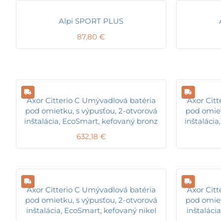
Alpi SPORT PLUS
87,80
€
Axor Citterio C Umývadlová batéria
Axor Citt
pod omietku, s výpusťou, 2-otvorová
pod omiet
inštalácia, EcoSmart, kefovaný bronz
inštaláci
632,18
€
Axor Citterio C Umývadlová batéria
Axor Citt
pod omietku, s výpusťou, 2-otvorová
pod omiet
inštalácia, EcoSmart, kefovaný nikel
inštaláci