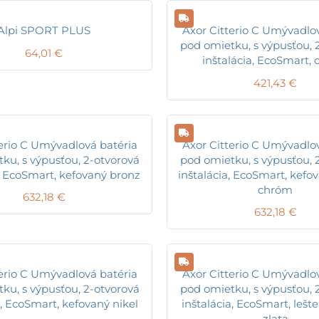
Alpi SPORT PLUS
Axor Citterio C Umývadlo
pod omietku, s výpusťou, 
64,01
€
inštalácia, EcoSmart,
421,43
€
erio C Umývadlová batéria
Axor Citterio C Umývadlo
ku, s výpusťou, 2-otvorová
pod omietku, s výpusťou, 
a, EcoSmart, kefovaný bronz
inštalácia, EcoSmart, kefo
chróm
632,18
€
632,18
€
erio C Umývadlová batéria
Axor Citterio C Umývadlo
ku, s výpusťou, 2-otvorová
pod omietku, s výpusťou, 
a, EcoSmart, kefovaný nikel
inštalácia, EcoSmart, lešt
zlata