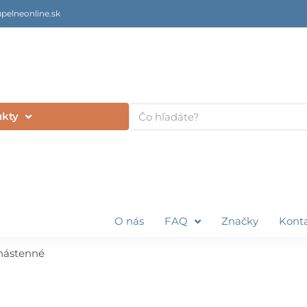
pelneonline.sk
Vyhľadať
ukty
O nás
FAQ
Značky
Kont
nástenné