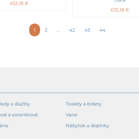
632,18
€
632,18
€
1
2
…
42
43
44
ady a dlažby
Toalety a bidety
ové a exteriérové
Vane
érie
Nábytok a doplnky