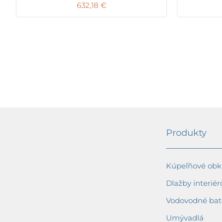
632,18
€
Produkty
Kúpeľňové obkl
Dlažby interiér
Vodovodné bat
Umývadlá