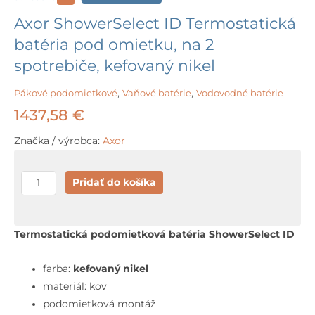
Axor ShowerSelect ID Termostatická
batéria pod omietku, na 2
spotrebiče, kefovaný nikel
Pákové podomietkové
,
Vaňové batérie
,
Vodovodné batérie
1437,58
€
Značka / výrobca:
Axor
množstvo
Pridať do košíka
Axor
ShowerSelect
ID
Termostatická podomietková batéria ShowerSelect ID
Termostatická
batéria
farba:
kefovaný nikel
pod
materiál: kov
omietku,
podomietková montáž