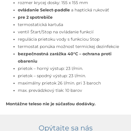
na
rozmer krycej dosky: 155 x 155 mm
2
ovládanie Select-paddle
a haptická rukoväť
spotrebiče,
pre 2 spotrebiče
kefovaný
termostatická kartuša
nikel
ventil Štart/Stop na ovládanie funkcií
regulácia prietoku vody s funkciou Stop
termostat ponúka možnosť termickej dezinfekcie
bezpečnostná zarážka 40°C – ochrana proti
obareniu
prietok – horný výstup: 23 l/min.
prietok – spodný výstup: 23 l/min.
maximálny prietok 26 l/min. pri 3 baroch
max. prevádzkový tlak: 10 barov
Montážne teleso nie je súčasťou dodávky.
Opýtajte sa nás