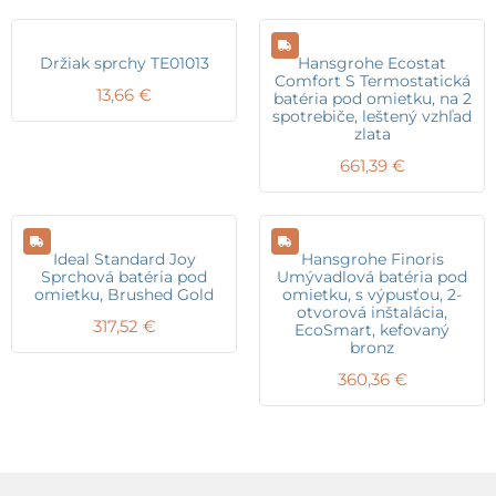
Držiak sprchy TE01013
Hansgrohe Ecostat
Comfort S Termostatická
13,66
€
batéria pod omietku, na 2
spotrebiče, leštený vzhľad
zlata
661,39
€
Ideal Standard Joy
Hansgrohe Finoris
Sprchová batéria pod
Umývadlová batéria pod
omietku, Brushed Gold
omietku, s výpusťou, 2-
otvorová inštalácia,
317,52
€
EcoSmart, kefovaný
bronz
360,36
€