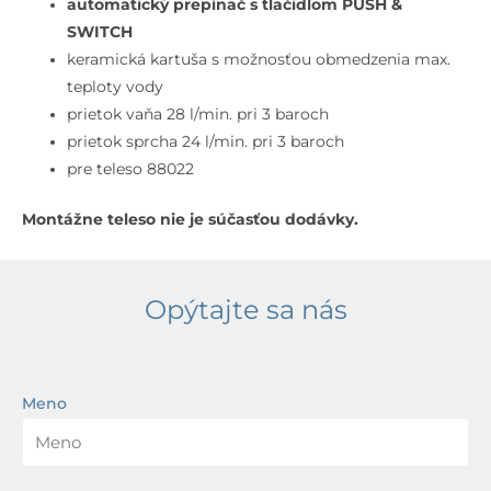
chróm
automatický prepínač
s tlačidlom PUSH &
SWITCH
keramická kartuša s možnosťou obmedzenia max.
teploty vody
prietok vaňa 28 l/min. pri 3 baroch
prietok sprcha 24 l/min. pri 3 baroch
pre teleso 88022
Montážne teleso nie je súčasťou dodávky.
Opýtajte sa nás
Meno