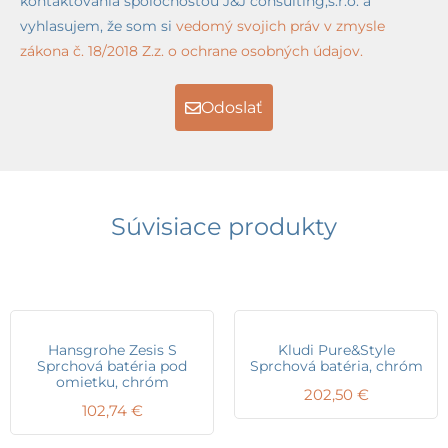
kontaktovania spoločnosťou J&J consulting,s.r.o. a
vyhlasujem, že som si
vedomý svojich práv v zmysle
zákona č. 18/2018 Z.z. o ochrane osobných údajov.
Odoslať
Súvisiace produkty
Hansgrohe Zesis S
Kludi Pure&Style
Sprchová batéria pod
Sprchová batéria, chróm
omietku, chróm
202,50
€
102,74
€