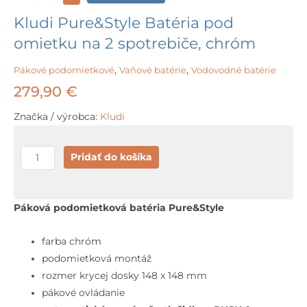
Kludi Pure&Style Batéria pod
omietku na 2 spotrebiče, chróm
Pákové podomietkové
,
Vaňové batérie
,
Vodovodné batérie
279,90
€
Značka / výrobca:
Kludi
množstvo
Pridať do košíka
Kludi
Pure&Style
Batéria
Páková podomietková batéria Pure&Style
pod
omietku
farba chróm
na
podomietková montáž
2
rozmer krycej dosky 148 x 148 mm
spotrebiče,
pákové ovládanie