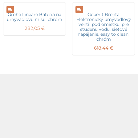
Grohe Lineare Batéria na
Geberit Brenta
umývadlovú misu, chróm
Elektronický umývadlový
ventil pod omietku, pre
282,05
€
studenú vodu, sieťové
napájanie, easy to clean,
chróm
618,44
€