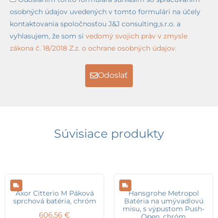
osobných údajov uvedených v tomto formulári na účely
kontaktovania spoločnosťou J&J consulting,s.r.o. a
vyhlasujem, že som si
vedomý svojich práv v zmysle
zákona č. 18/2018 Z.z. o ochrane osobných údajov.
Odoslať
Súvisiace produkty
Axor Citterio M Páková
Hansgrohe Metropol
sprchová batéria, chróm
Batéria na umývadlovú
misu, s výpustom Push-
606,56
€
Open, chróm