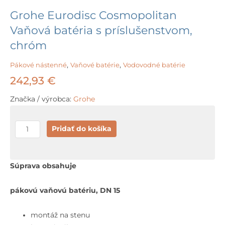
Grohe Eurodisc Cosmopolitan
Vaňová batéria s príslušenstvom,
chróm
Pákové nástenné
,
Vaňové batérie
,
Vodovodné batérie
242,93
€
Značka / výrobca:
Grohe
množstvo
Pridať do košíka
Grohe
Eurodisc
Cosmopolitan
Súprava obsahuje
Vaňová
batéria
pákovú vaňovú batériu, DN 15
s
príslušenstvom,
montáž na stenu