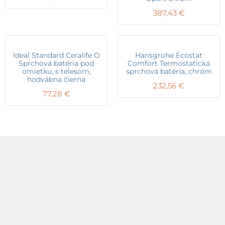
387,43
€
Ideal Standard Ceralife O
Hansgrohe Ecostat
Sprchová batéria pod
Comfort Termostatická
omietku, s telesom,
sprchová batéria, chróm
hodvábna čierna
232,56
€
77,28
€