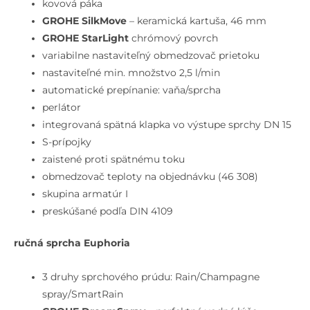
chróm
kovová páka
GROHE SilkMove
– keramická kartuša, 46 mm
GROHE StarLight
chrómový povrch
variabilne nastaviteľný obmedzovač prietoku
nastaviteľné min. množstvo 2,5 l/min
automatické prepínanie: vaňa/sprcha
perlátor
integrovaná spätná klapka vo výstupe sprchy DN 15
S-prípojky
zaistené proti spätnému toku
obmedzovač teploty na objednávku (46 308)
skupina armatúr I
preskúšané podľa DIN 4109
ručná sprcha Euphoria
3 druhy sprchového prúdu: Rain/Champagne
spray/SmartRain