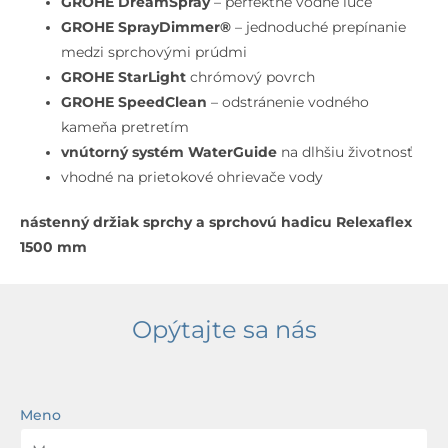
GROHE DreamSpray
– perfektné vodné lúče
GROHE SprayDimmer®
– jednoduché prepínanie
medzi sprchovými prúdmi
GROHE StarLight
chrómový povrch
GROHE SpeedClean
– odstránenie vodného
kameňa pretretím
vnútorný systém WaterGuide
na dlhšiu životnosť
vhodné na prietokové ohrievače vody
nástenný držiak sprchy a sprchovú hadicu Relexaflex
1500 mm
Opýtajte sa nás
Meno