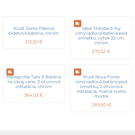
Kludi Zenta Páková
Ideal Standard Joy
bidetová batéria, chróm
Umývadlová batéria pod
omietku, výtok 22 cm,
213,30
€
chróm
275,52
€
Hansgrohe Talis E Batéria
Kludi Nova Fonte
na okraj vane, 3-otvorová
Umývadlová batéria pod
inštalácia, chróm
omietku, 2-otvorová
inštalácia, matná svetlo
364,03
€
modrá
289,80
€