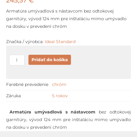
245,57
€
Armatúra umývadlová s nástavcom bez odtokovej
garnitúry, vývod 124 mm pre inštaláciu mimo umývadlo
na dosku v prevedení chróm
Značka / výrobca:
Ideal Standard
množstvo
Pridať do košíka
Ideal
Standard
MELANGE
Farebné prevedenie
chróm
s
Záruka
5 rokov
nástavcom
Armatúra umývadlová s nástavcom
bez odtokovej
garnitúry, vývod 124 mm pre inštaláciu mimo umývadlo
na dosku v prevedení chróm