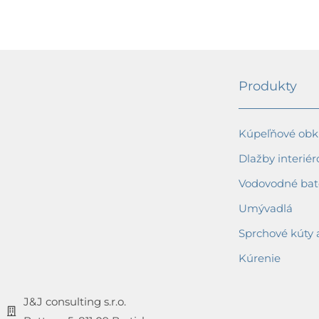
Produkty
Kúpeľňové obkl
Dlažby interiér
Vodovodné bat
Umývadlá
Sprchové kúty 
Kúrenie
J&J consulting s.r.o.