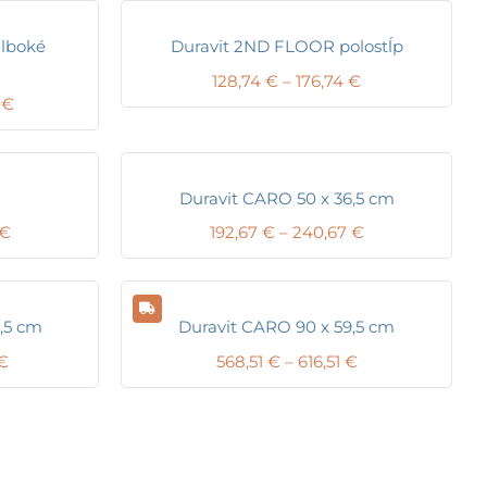
lboké
Duravit 2ND FLOOR polostĺp
Price
128,74
€
–
176,74
€
Price
range:
8
€
range:
128,74 €
437,88 €
through
through
176,74 €
485,88 €
Duravit CARO 50 x 36,5 cm
Price
Price
€
192,67
€
–
240,67
€
range:
range:
337,82 €
192,67 €
through
through
385,82 €
240,67 €
,5 cm
Duravit CARO 90 x 59,5 cm
Price
Price
€
568,51
€
–
616,51
€
range:
range:
368,93 €
568,51 €
through
through
416,93 €
616,51 €