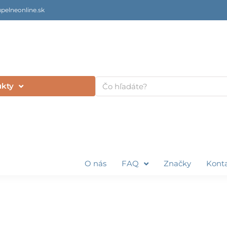
pelneonline.sk
Vyhľadať
ukty
O nás
FAQ
Značky
Kont