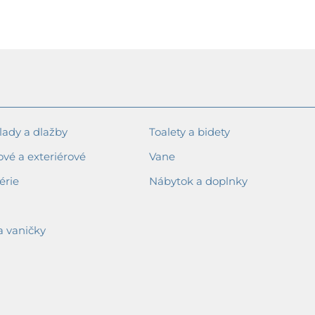
ady a dlažby
Toalety a bidety
ové a exteriérové
Vane
érie
Nábytok a doplnky
a vaničky