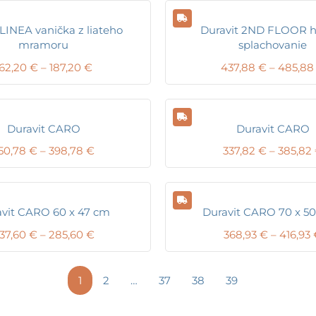
 LINEA vanička z liateho
Duravit 2ND FLOOR h
mramoru
splachovanie
Price
162,20
€
–
187,20
€
437,88
€
–
485,8
range:
162,20 €
through
187,20 €
Duravit CARO
Duravit CARO
Price
50,78
€
–
398,78
€
337,82
€
–
385,82
range:
350,78 €
through
398,78 €
vit CARO 60 x 47 cm
Duravit CARO 70 x 50
Price
37,60
€
–
285,60
€
368,93
€
–
416,93
range:
237,60 €
through
1
2
…
37
38
39
285,60 €