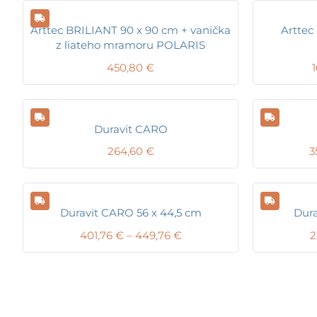
Arttec BRILIANT 90 x 90 cm + vanička
Arttec
z liateho mramoru POLARIS
450,80
€
Duravit CARO
264,60
€
3
Duravit CARO 56 x 44,5 cm
Dura
Price
401,76
€
–
449,76
€
2
range:
401,76 €
through
449,76 €