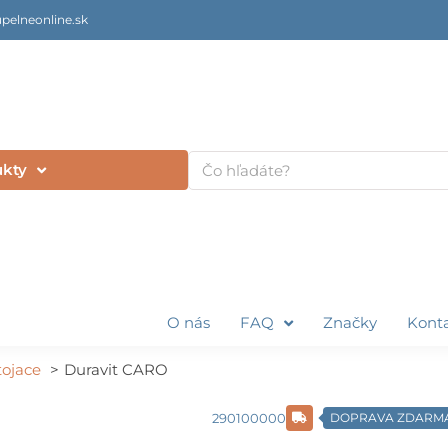
pelneonline.sk
Vyhľadať
ukty
O nás
FAQ
Značky
Kont
tojace
Duravit CARO
290100000
DOPRAVA ZDARM