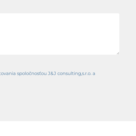
ania spoločnosťou J&J consulting,s.r.o. a