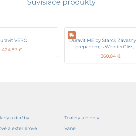
Súvisiace produkty
uravit VERO
Duravit ME by Starck Závesný
prepadom, s WonderGliss, 
424,87
€
360,84
€
ady a dlažby
Toalety a bidety
ové a exteriérové
Vane