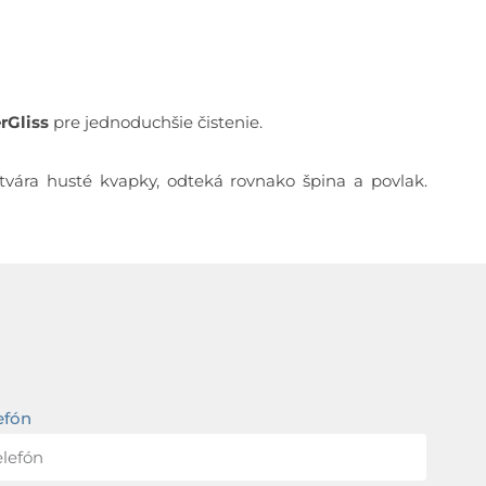
Gliss
pre jednoduchšie čistenie.
tvára husté kvapky, odteká rovnako špina a povlak.
efón