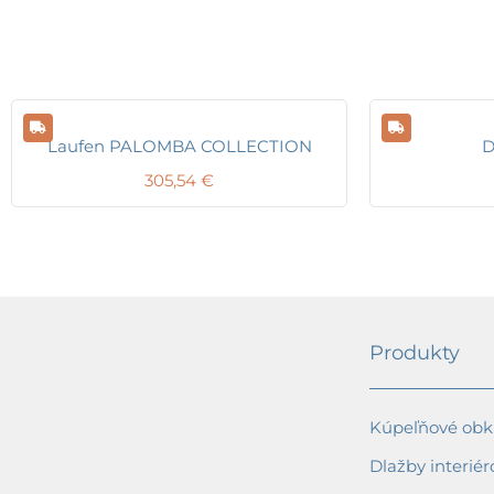
Laufen PALOMBA COLLECTION
D
305,54
€
Produkty
Kúpeľňové obkl
Dlažby interiér