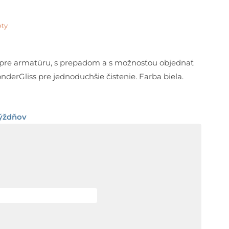
ety
rice
ange:
m pre armatúru, s prepadom a s možnosťou objednať
derGliss pre jednoduchšie čistenie. Farba biela.
37,82 €
hrough
týždňov
85,82 €