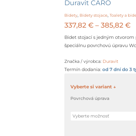
Duravit CARO
,
,
Bidety
Bidety stojace
Toalety a bid
P
337,82
€
–
385,82
€
r
Bidet stojací s jedným otvoro
špeciálnu povrchovú úpravu Won
3
t
Značka / výrobca:
Duravit
Termín dodania:
od 7 dní do 3 
3
množstvo
Duravit
Povrchová úprava
CARO