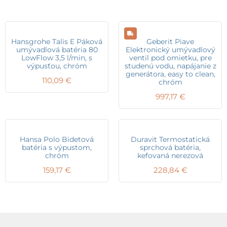
Hansgrohe Talis E Páková
Geberit Piave
umývadlová batéria 80
Elektronický umývadlový
LowFlow 3,5 l/min, s
ventil pod omietku, pre
výpusťou, chróm
studenú vodu, napájanie z
generátora, easy to clean,
110,09
€
chróm
997,17
€
Hansa Polo Bidetová
Duravit Termostatická
batéria s výpustom,
sprchová batéria,
chróm
kefovaná nerezová
159,17
€
228,84
€