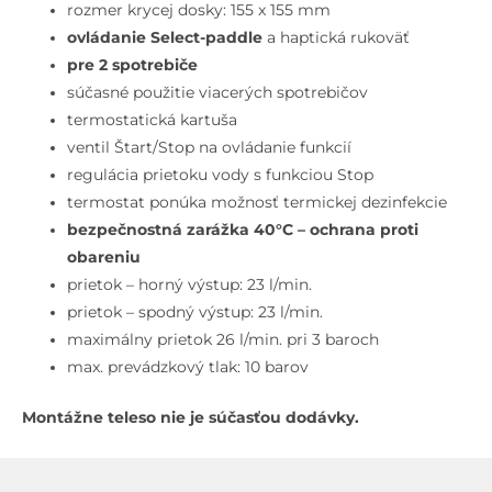
na
rozmer krycej dosky: 155 x 155 mm
2
ovládanie Select-paddle
a haptická rukoväť
spotrebiče,
pre 2 spotrebiče
matná
súčasné použitie viacerých spotrebičov
čierna
termostatická kartuša
ventil Štart/Stop na ovládanie funkcií
regulácia prietoku vody s funkciou Stop
termostat ponúka možnosť termickej dezinfekcie
bezpečnostná zarážka 40°C – ochrana proti
obareniu
prietok – horný výstup: 23 l/min.
prietok – spodný výstup: 23 l/min.
maximálny prietok 26 l/min. pri 3 baroch
max. prevádzkový tlak: 10 barov
Montážne teleso nie je súčasťou dodávky.