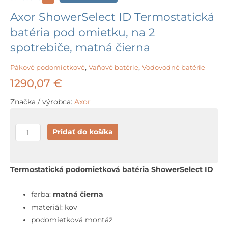
Axor ShowerSelect ID Termostatická
batéria pod omietku, na 2
spotrebiče, matná čierna
Pákové podomietkové
,
Vaňové batérie
,
Vodovodné batérie
1290,07
€
Značka / výrobca:
Axor
množstvo
Pridať do košíka
Axor
ShowerSelect
ID
Termostatická podomietková batéria ShowerSelect ID
Termostatická
batéria
farba:
matná čierna
pod
materiál: kov
omietku,
podomietková montáž