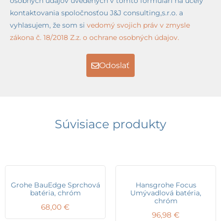
osobných údajov uvedených v tomto formulári na účely
kontaktovania spoločnosťou J&J consulting,s.r.o. a
vyhlasujem, že som si
vedomý svojich práv v zmysle
zákona č. 18/2018 Z.z. o ochrane osobných údajov.
Odoslať
Súvisiace produkty
Grohe BauEdge Sprchová
Hansgrohe Focus
batéria, chróm
Umývadlová batéria,
chróm
68,00
€
96,98
€