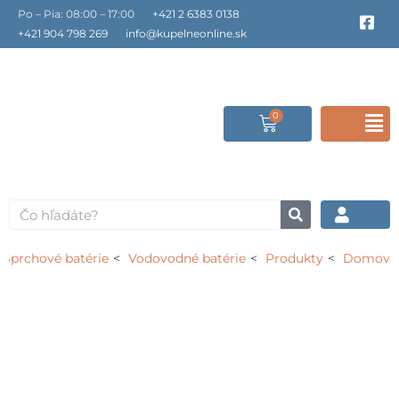
Preskočiť
Po – Pia: 08:00 – 17:00
+421 2 6383 0138
F
a
na
+421 904 798 269
info@kupelneonline.sk
c
obsah
e
b
o
o
0
Cart
F
k
-
s
M
q
u
a
Vyhľadať
r
e
Sprchové batérie
Vodovodné batérie
Produkty
Domov