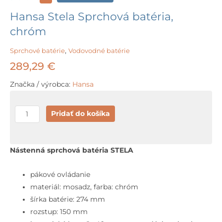
Hansa Stela Sprchová batéria,
chróm
Sprchové batérie
,
Vodovodné batérie
289,29
€
Značka / výrobca:
Hansa
množstvo
Pridať do košíka
Hansa
Stela
Sprchová
Nástenná sprchová batéria STELA
batéria,
chróm
pákové ovládanie
materiál: mosadz, farba: chróm
šírka batérie: 274 mm
rozstup: 150 mm