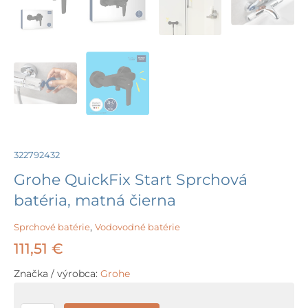
322792432
Grohe QuickFix Start Sprchová
batéria, matná čierna
Sprchové batérie
,
Vodovodné batérie
111,51
€
Značka / výrobca:
Grohe