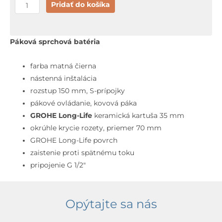
množstvo
Pridať do košíka
Grohe
QuickFix
Start
Páková sprchová batéria
Sprchová
batéria,
farba matná čierna
matná
nástenná inštalácia
čierna
rozstup 150 mm, S-prípojky
pákové ovládanie, kovová páka
GROHE Long-Life
keramická kartuša 35 mm
okrúhle krycie rozety, priemer 70 mm
GROHE Long-Life povrch
zaistenie proti spätnému toku
pripojenie G 1/2″
Opýtajte sa nás