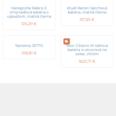
Hansgrohe Rebris E
Kludi Renon Sprchová
Umývadlová batéria s
batéria, matná čierna
výpustom, matná čierna
157,50
€
126,29
€
Teorema JETTO
Axor Citterio M Vaňová
batéria 4-otvorová na
108,81
€
sokel, chróm
1622,71
€