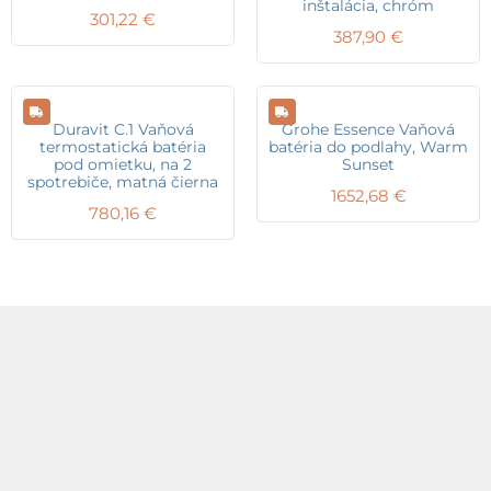
inštalácia, chróm
301,22
€
387,90
€
Duravit C.1 Vaňová
Grohe Essence Vaňová
termostatická batéria
batéria do podlahy, Warm
pod omietku, na 2
Sunset
spotrebiče, matná čierna
1652,68
€
780,16
€