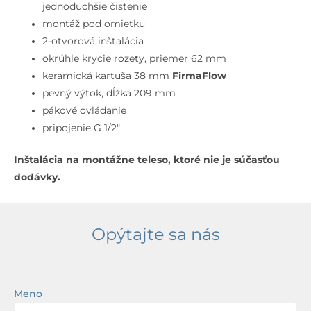
pod
jednoduchšie čistenie
omietku,
montáž pod omietku
2-
2-otvorová inštalácia
otvorová
okrúhle krycie rozety, priemer 62 mm
inštalácia,
keramická kartuša 38 mm
FirmaFlow
Magnetic
pevný výtok, dĺžka 209 mm
Grey
pákové ovládanie
pripojenie G 1/2″
Inštalácia na montážne teleso, ktoré nie je súčasťou
dodávky.
Opýtajte sa nás
Meno