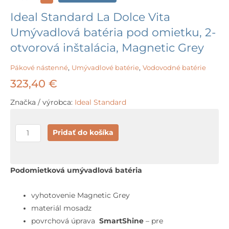
Ideal Standard La Dolce Vita
Umývadlová batéria pod omietku, 2-
otvorová inštalácia, Magnetic Grey
Pákové nástenné
,
Umývadlové batérie
,
Vodovodné batérie
323,40
€
Značka / výrobca:
Ideal Standard
množstvo
Pridať do košíka
Ideal
Standard
La
Podomietková umývadlová batéria
Dolce
Vita
vyhotovenie Magnetic Grey
Umývadlová
materiál mosadz
batéria
povrchová úprava
SmartShine
– pre