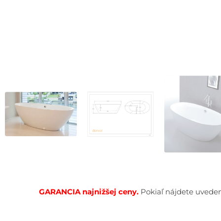
GARANCIA najnižšej cen
y.
Pokiaľ nájdete uveden