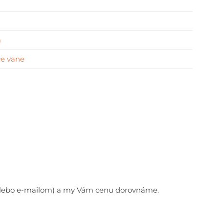
m
ce vane
e alebo e-mailom) a my Vám cenu dorovnáme.