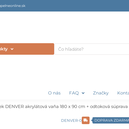
pelneonline.sk
Vyhľadať
ukty
O nás
FAQ
Značky
Kont
k DENVER akrylátová vaňa 180 x 90 cm + odtoková súprava
DENVER-0
DOPRAVA ZDARM