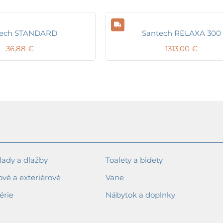
tech STANDARD
Santech RELAXA 300
36,88
€
1313,00
€
ady a dlažby
Toalety a bidety
ové a exteriérové
Vane
érie
Nábytok a doplnky