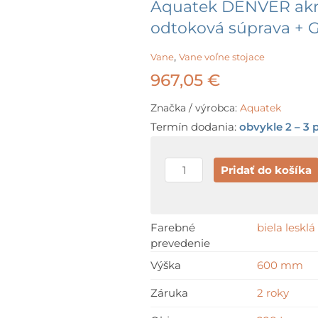
Aquatek DENVER akry
odtoková súprava + 
,
Vane
Vane voľne stojace
967,05
€
Značka / výrobca:
Aquatek
Termín dodania:
obvykle 2 – 3 
množstvo
Pridať do košíka
Aquatek
DENVER
akrylátová
Farebné
biela lesklá
prevedenie
vaňa
180
Výška
600 mm
x
Záruka
2 roky
90