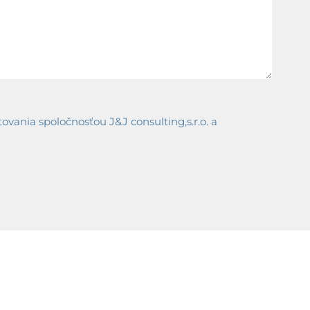
ania spoločnosťou J&J consulting,s.r.o. a