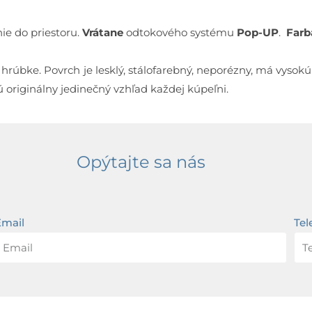
ie do priestoru.
Vrátane
odtokového systému
Pop-UP
.
Farb
ej hrúbke. Povrch je lesklý, stálofarebný, neporézny, má vyso
originálny jedinečný vzhľad každej kúpeľni.
Opýtajte sa nás
Email
Tel