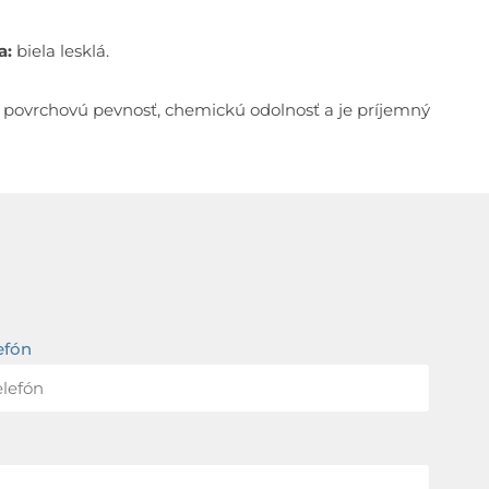
a:
biela lesklá.
kú povrchovú pevnosť, chemickú odolnosť a je príjemný
efón