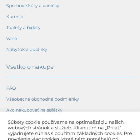
Sprchové kúty a vaničky
Kúrenie
Toalety a bidety
Vane
Nábytok a doplnky
Všetko o nákupe
FAQ
Všeobecné obchodné podmienky
Ako nakupovať na splátky
Ochrana osobných údajov
Súbory cookie používame na optimalizáciu našich
webových stránok a služieb. Kliknutím na „Prijať“
Reklamačný poriadok
vyjadrujete súhlas s použitím základných cookies. Pre
povolenie viac cookies, ktoré nám pomáhajú pri