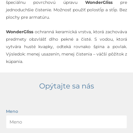
špeciálnu povrchovú úpravu
WonderGliss
pre
jednoduchšie čistenie. Možnosť použiť polostĺp a stĺp. Bez
plochy pre armatúru.
WonderGliss
ochranná keramická vrstva, ktorá zachováva
predmety obzvlášť dlho pekné a čisté. S vodou, ktorá
vytvára husté kvapky, odteká rovnako špina a povlak.
Výsledok: menej usazenín, menej čistenia – väčší pôžitok z
kúpania.
Opýtajte sa nás
Meno