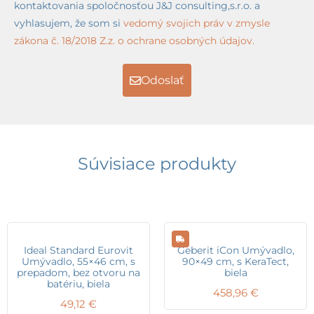
kontaktovania spoločnosťou J&J consulting,s.r.o. a
vyhlasujem, že som si
vedomý svojich práv v zmysle
zákona č. 18/2018 Z.z. o ochrane osobných údajov.
Odoslať
Súvisiace produkty
Ideal Standard Eurovit
Geberit iCon Umývadlo,
Umývadlo, 55×46 cm, s
90×49 cm, s KeraTect,
prepadom, bez otvoru na
biela
batériu, biela
458,96
€
49,12
€