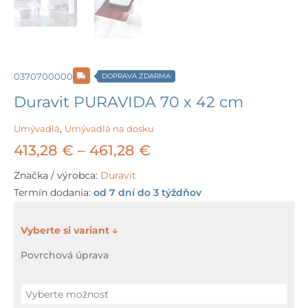
0370700000
DOPRAVA ZDARMA
Duravit PURAVIDA 70 x 42 cm
Umývadlá
,
Umývadlá na dosku
Price
413,28
€
–
461,28
€
range:
Značka / výrobca:
Duravit
Termín dodania:
od 7 dní do 3 týždňov
413,28 €
through
množstvo
Duravit
461,28 €
Povrchová úprava
PURAVIDA
70
x