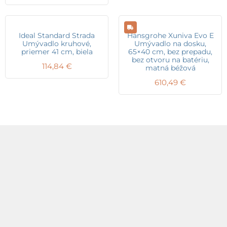
Ideal Standard Strada
Hansgrohe Xuniva Evo E
Umývadlo kruhové,
Umývadlo na dosku,
priemer 41 cm, biela
65×40 cm, bez prepadu,
bez otvoru na batériu,
114,84
€
matná béžová
610,49
€