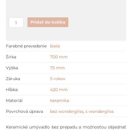
42
cm
Pridať do košíka
Farebné prevedenie
biela
Šírka
700 mm
Výška
75 mm
Záruka
5 rokov
Hĺbka
420 mm
Materiál
keramika
Povrchová úprava
bez wondergliss
,
s wondergliss
Keramické umývadlo bez prepadu a možnosťou objednať