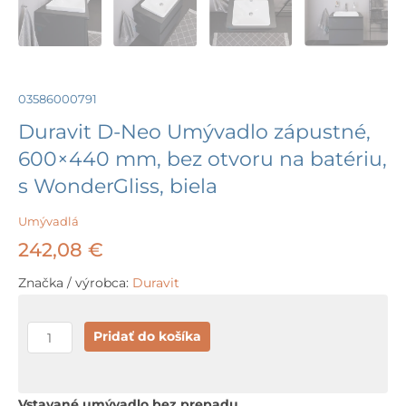
03586000791
Duravit D-Neo Umývadlo zápustné,
600×440 mm, bez otvoru na batériu,
s WonderGliss, biela
Umývadlá
242,08
€
Značka / výrobca:
Duravit
množstvo
Pridať do košíka
Duravit
D-
Neo
Vstavané umývadlo bez prepadu