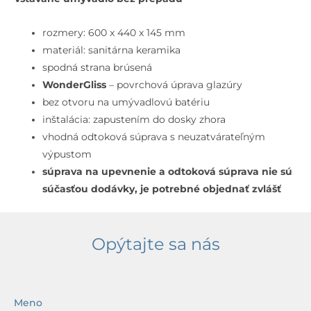
Umývadlo
zápustné,
rozmery: 600 x 440 x 145 mm
600x440
materiál: sanitárna keramika
mm,
spodná strana brúsená
bez
WonderGliss
– povrchová úprava glazúry
otvoru
bez otvoru na umývadlovú batériu
na
inštalácia: zapustením do dosky zhora
batériu,
vhodná odtoková súprava s neuzatvárateľným
s
výpustom
WonderGliss,
súprava na upevnenie a odtoková súprava nie sú
biela
súčasťou dodávky, je potrebné objednať zvlášť
Opýtajte sa nás
Meno