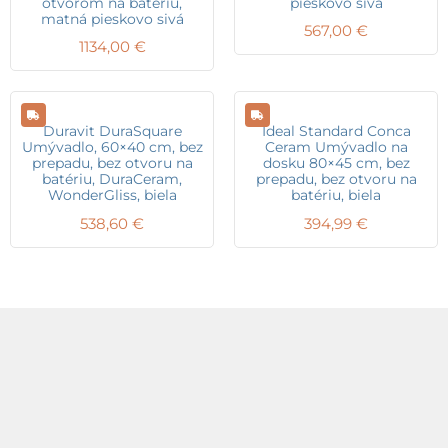
otvorom na batériu,
pieskovo sivá
matná pieskovo sivá
567,00
€
1134,00
€
Duravit DuraSquare
Ideal Standard Conca
Umývadlo, 60×40 cm, bez
Ceram Umývadlo na
prepadu, bez otvoru na
dosku 80×45 cm, bez
batériu, DuraCeram,
prepadu, bez otvoru na
WonderGliss, biela
batériu, biela
538,60
€
394,99
€