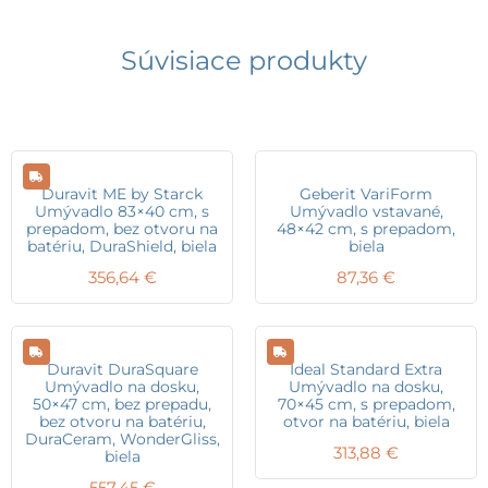
Súvisiace produkty
Duravit ME by Starck
Geberit VariForm
Umývadlo 83×40 cm, s
Umývadlo vstavané,
prepadom, bez otvoru na
48×42 cm, s prepadom,
batériu, DuraShield, biela
biela
356,64
€
87,36
€
Duravit DuraSquare
Ideal Standard Extra
Umývadlo na dosku,
Umývadlo na dosku,
50×47 cm, bez prepadu,
70×45 cm, s prepadom,
bez otvoru na batériu,
otvor na batériu, biela
DuraCeram, WonderGliss,
313,88
€
biela
557,45
€