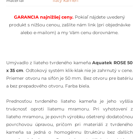
Materiál
liaty kameň
GARANCIA najnižšej cen
y.
Pokiaľ nájdete uvedený
produkt s nižšou cenou, zašlite nám link (pri objednávke
alebo e-mailom) a my Vám cenu dorovnáme.
Umývadlo z liateho tvrdeného kameňa
Aquatek ROSE 50
x 35 cm
. Odtokový systém klik-klak nie je zahrnutý v cene.
Priemer otvoru na sifón je 50 mm. Bez otvoru pre batériu
a bez prepadového otvoru. Farba biela.
Prednosťou tvrdeného liateho kameňa je jeho vyššia
trvácnosť oproti liatemu mramoru. Pri vyhotovení z
liateho mramoru, je povrch výrobku ošetrený dodatočnou
povrchovou úpravou, pričom pri materiáli z tvrdeného
kameňa sa jedná o homogénnu štruktúru bez ďalších