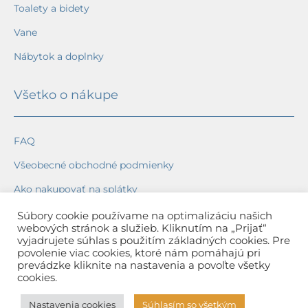
Toalety a bidety
Vane
Nábytok a doplnky
Všetko o nákupe
FAQ
Všeobecné obchodné podmienky
Ako nakupovať na splátky
Ochrana osobných údajov
Súbory cookie používame na optimalizáciu našich
webových stránok a služieb. Kliknutím na „Prijať“
Reklamačný poriadok
vyjadrujete súhlas s použitím základných cookies. Pre
povolenie viac cookies, ktoré nám pomáhajú pri
Spôsob a cena dopravy
prevádzke kliknite na nastavenia a povoľte všetky
cookies.
Dodacie lehoty
Nastavenia cookies
Súhlasím so všetkým