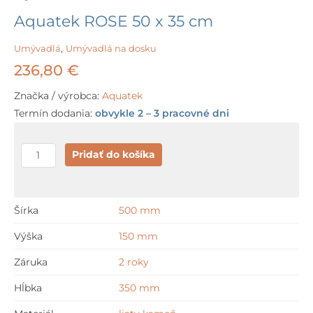
Aquatek ROSE 50 x 35 cm
Umývadlá
,
Umývadlá na dosku
236,80
€
Značka / výrobca:
Aquatek
Termín dodania:
obvykle 2 – 3 pracovné dni
množstvo
Pridať do košíka
Aquatek
ROSE
50
Šírka
500 mm
x
Výška
150 mm
35
cm
Záruka
2 roky
Hĺbka
350 mm