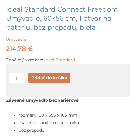
Ideal Standard Connect Freedom
Umývadlo, 60×56 cm, 1 otvor na
batériu, bez prepadu, biela
Umývadlá
214,78
€
Značka / výrobca:
Ideal Standard
množstvo
Pridať do košíka
Ideal
Standard
Connect
Závesné umývadlo bezbariérové
Freedom
Umývadlo,
rozmery: 60 x 555 x 165 mm
60x56
materiál: sanitárna keramika
cm,
bez prepadu