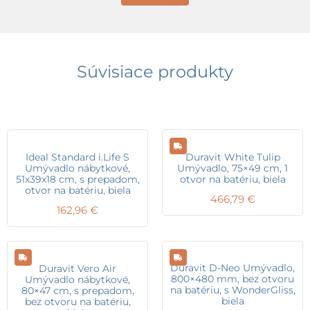
Súvisiace produkty
Ideal Standard i.Life S
Duravit White Tulip
Umývadlo nábytkové,
Umývadlo, 75×49 cm, 1
51x39x18 cm, s prepadom,
otvor na batériu, biela
otvor na batériu, biela
466,79
€
162,96
€
Duravit D-Neo Umývadlo,
Duravit Vero Air
800×480 mm, bez otvoru
Umývadlo nábytkové,
na batériu, s WonderGliss,
80×47 cm, s prepadom,
biela
bez otvoru na batériu,