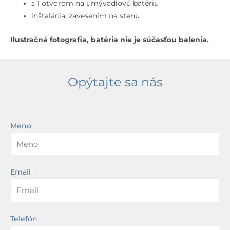
1
s 1 otvorom na umývadlovú batériu
otvor
inštalácia: zavesením na stenu
na
Ilustračná fotografia, batéria nie je súčasťou balenia.
batériu,
bez
prepadu,
biela
Opýtajte sa nás
Meno
Email
Telefón