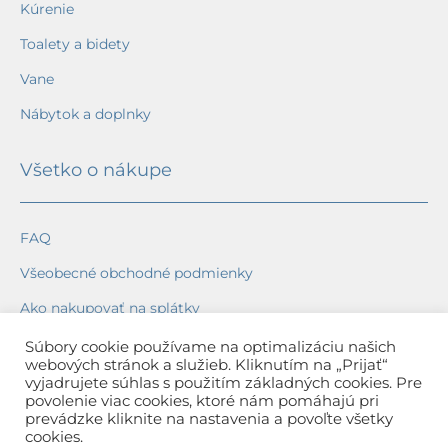
Kúrenie
Toalety a bidety
Vane
Nábytok a doplnky
Všetko o nákupe
FAQ
Všeobecné obchodné podmienky
Ako nakupovať na splátky
Ochrana osobných údajov
Súbory cookie používame na optimalizáciu našich
webových stránok a služieb. Kliknutím na „Prijať“
Reklamačný poriadok
vyjadrujete súhlas s použitím základných cookies. Pre
povolenie viac cookies, ktoré nám pomáhajú pri
Spôsob a cena dopravy
prevádzke kliknite na nastavenia a povoľte všetky
cookies.
Dodacie lehoty