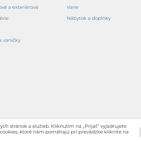
ové a exteriérové
Vane
érie
Nábytok a doplnky
a vaničky
h stránok a služieb. Kliknutím na „Prijať“ vyjadrujete
c cookies, ktoré nám pomáhajú pri prevádzke kliknite na