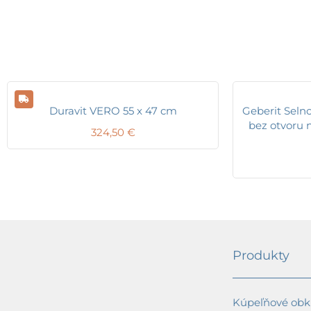
Duravit VERO 55 x 47 cm
Geberit Seln
bez otvoru 
324,50
€
Produkty
Kúpeľňové obkl