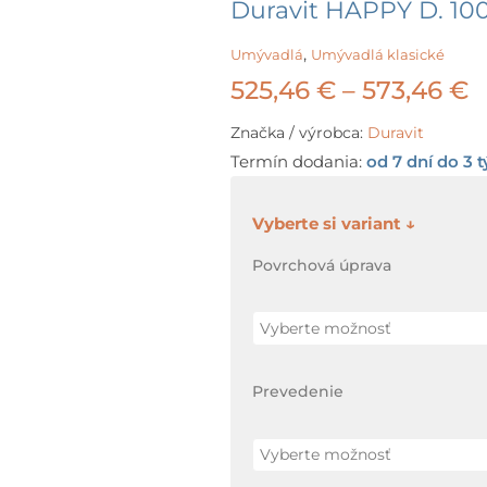
Duravit HAPPY D. 100
,
Umývadlá
Umývadlá klasické
P
525,46
€
–
573,46
€
r
Značka / výrobca:
Duravit
Termín dodania:
od 7 dní do 3 
5
t
množstvo
Duravit
5
Povrchová úprava
HAPPY
D.
100
x
Prevedenie
52,5
cm