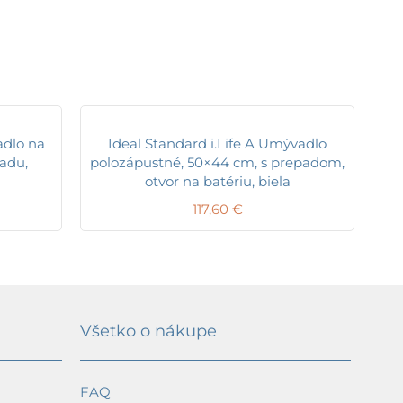
adlo na
Ideal Standard i.Life A Umývadlo
adu,
polozápustné, 50×44 cm, s prepadom,
otvor na batériu, biela
117,60
€
Všetko o nákupe
FAQ