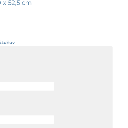
 x 52,5 cm
rice
ange:
týždňov
25,46 €
hrough
73,46 €