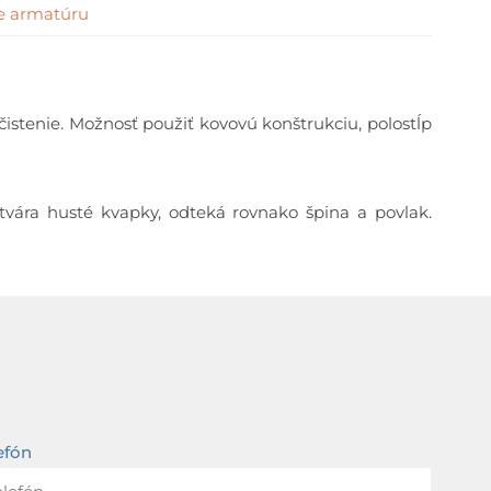
e armatúru
istenie. Možnosť použiť kovovú konštrukciu, polostĺp
tvára husté kvapky, odteká rovnako špina a povlak.
efón