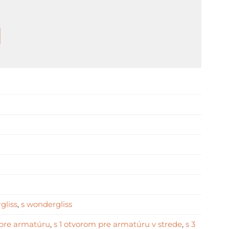
gliss
,
s wondergliss
 pre armatúru
,
s 1 otvorom pre armatúru v strede
,
s 3