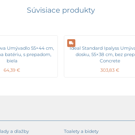
Súvisiace produkty
ova Umývadlo 55×44 cm,
Ideal Standard Ipalyss Umýv
na batériu, s prepadom,
dosku, 55×38 cm, bez prep
biela
Concrete
64,39
€
303,83
€
ady a dlažby
Toalety a bidety