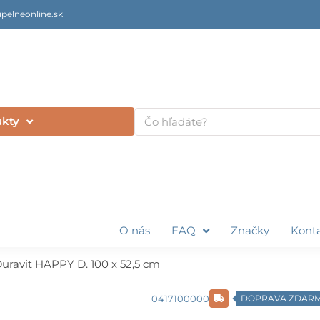
pelneonline.sk
Vyhľadať
ukty
O nás
FAQ
Značky
Kont
uravit HAPPY D. 100 x 52,5 cm
0417100000
DOPRAVA ZDAR