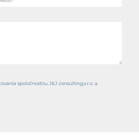
ania spoločnosťou J&J consulting,s.r.o. a