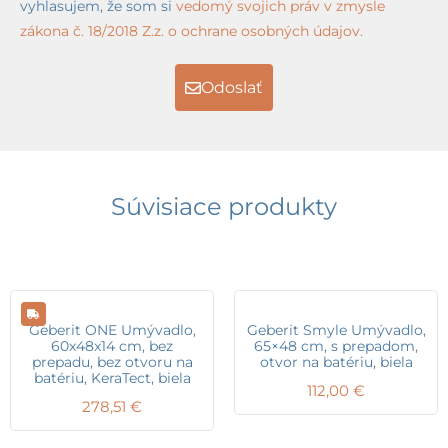
vyhlasujem, že som si
vedomý svojich práv v zmysle
zákona č. 18/2018 Z.z. o ochrane osobných údajov.
Odoslať
Súvisiace produkty
Geberit ONE Umývadlo,
Geberit Smyle Umývadlo,
60x48x14 cm, bez
65×48 cm, s prepadom,
prepadu, bez otvoru na
otvor na batériu, biela
batériu, KeraTect, biela
112,00
€
278,51
€