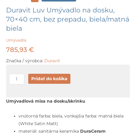
Duravit Luv Umývadlo na dosku,
70×40 cm, bez prepadu, biela/matná
biela
Umývadlá
785,93
€
Značka / výrobca:
Duravit
množstvo
Pridať do košíka
Duravit
Luv
Umývadlo
Umývadlová misa na dosku/skrinku
na
dosku,
vnútorná farba: biela, vonkajšia farba: matná biela
70x40
(White Satin Matt)
cm,
materiál: sanitárna keramika
DuraCeram