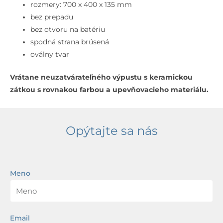
bez
rozmery: 700 x 400 x 135 mm
prepadu,
bez prepadu
biela/matná
bez otvoru na batériu
biela
spodná strana brúsená
oválny tvar
Vrátane neuzatvárateľného výpustu s keramickou
zátkou s rovnakou farbou a upevňovacieho materiálu.
Opýtajte sa nás
Meno
Email