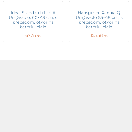
Ideal Standard i.Life A
Hansgrohe Xanuia Q
Umývadlo, 60×48 cm, s
Umývadlo 55×48 cm, s
prepadom, otvor na
prepadom, otvor na
batériu, biela
batériu, biela
67,35
€
155,38
€