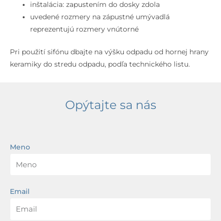
prepadom,
inštalácia: zapustením do dosky zdola
WonderGliss,
uvedené rozmery na zápustné umývadlá
biela
reprezentujú rozmery vnútorné
Pri použití sifónu dbajte na výšku odpadu od hornej hrany
keramiky do stredu odpadu, podľa technického listu.
Opýtajte sa nás
Meno
Email