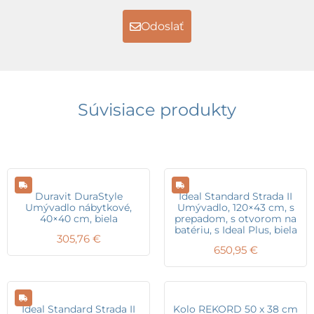
Odoslať
Súvisiace produkty
Duravit DuraStyle
Ideal Standard Strada II
Umývadlo nábytkové,
Umývadlo, 120×43 cm, s
40×40 cm, biela
prepadom, s otvorom na
batériu, s Ideal Plus, biela
305,76
€
650,95
€
Ideal Standard Strada II
Kolo REKORD 50 x 38 cm