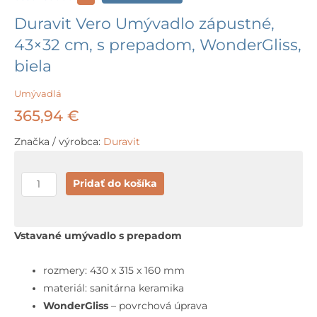
Duravit Vero Umývadlo zápustné,
43×32 cm, s prepadom, WonderGliss,
biela
Umývadlá
365,94
€
Značka / výrobca:
Duravit
množstvo
Pridať do košíka
Duravit
Vero
Umývadlo
Vstavané umývadlo s prepadom
zápustné,
43x32
rozmery: 430 x 315 x 160 mm
cm,
materiál: sanitárna keramika
s
WonderGliss
– povrchová úprava