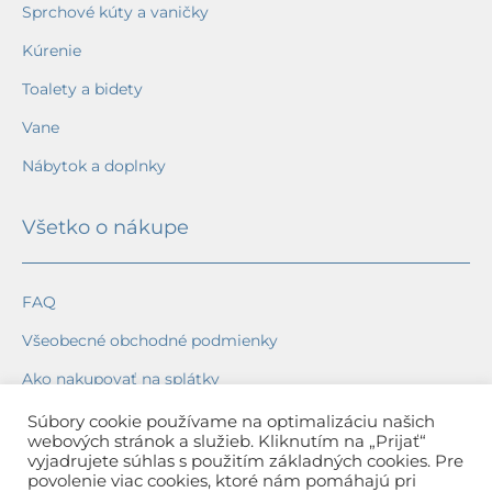
Sprchové kúty a vaničky
Kúrenie
Toalety a bidety
Vane
Nábytok a doplnky
Všetko o nákupe
FAQ
Všeobecné obchodné podmienky
Ako nakupovať na splátky
Ochrana osobných údajov
Súbory cookie používame na optimalizáciu našich
webových stránok a služieb. Kliknutím na „Prijať“
Reklamačný poriadok
vyjadrujete súhlas s použitím základných cookies. Pre
povolenie viac cookies, ktoré nám pomáhajú pri