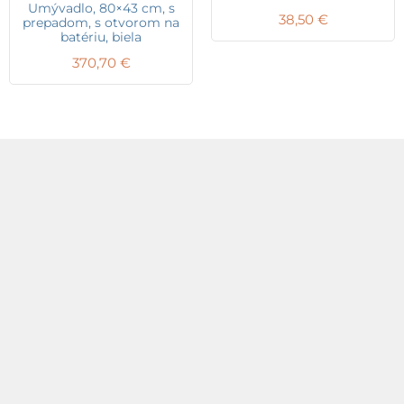
Umývadlo, 80×43 cm, s
38,50
€
prepadom, s otvorom na
batériu, biela
370,70
€