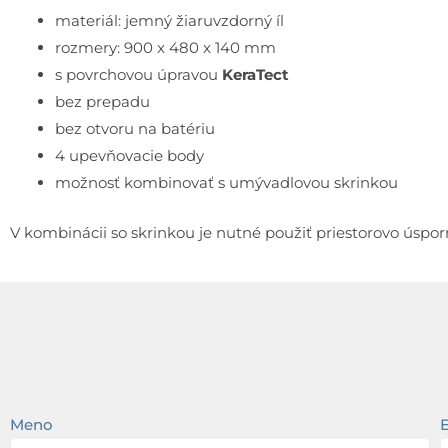
materiál: jemný žiaruvzdorný íl
rozmery: 900 x 480 x 140 mm
s povrchovou úpravou
KeraTect
bez prepadu
bez otvoru na batériu
4 upevňovacie body
možnosť kombinovať s umývadlovou skrinkou
V kombinácii so skrinkou je nutné použiť priestorovo úspor
Meno