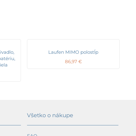
vadlo,
Laufen MIMO polostĺp
atériu,
86,97
€
iela
Všetko o nákupe
FAQ