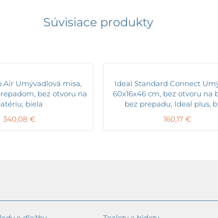
Súvisiace produkty
o Air Umývadlová misa,
Ideal Standard Connect Umý
prepadom, bez otvoru na
60x16x46 cm, bez otvoru na b
atériu, biela
bez prepadu, Ideal plus, b
340,08
€
160,17
€
ady a dlažby
Toalety a bidety