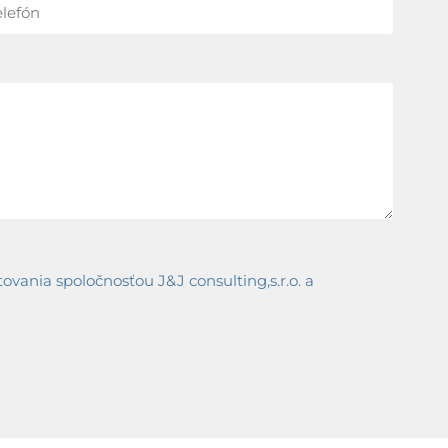
ania spoločnosťou J&J consulting,s.r.o. a