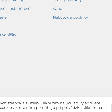
ové a exteriérové
Vane
érie
Nábytok a doplnky
a vaničky
h stránok a služieb. Kliknutím na „Prijať“ vyjadrujete
c cookies, ktoré nám pomáhajú pri prevádzke kliknite na