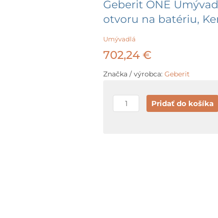
Geberit ONE Umývadl
otvoru na batériu, Ker
Umývadlá
702,24
€
Značka / výrobca:
Geberit
množstvo
Pridať do košíka
Geberit
ONE
Umývadlo,
90x48x14
cm,
bez
prepadu,
bez