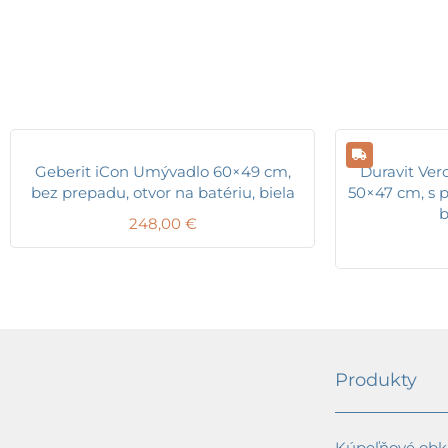
Geberit iCon Umývadlo 60×49 cm,
Duravit Ver
bez prepadu, otvor na batériu, biela
50×47 cm, s 
b
248,00
€
Produkty
Kúpeľňové obkl