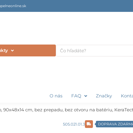
pelneonline.sk
Vyhľadať
ukty
O nás
FAQ
Značky
Kont
90x48x14 cm, bez prepadu, bez otvoru na batériu, KeraTect,
505.021.01.3
DOPRAVA ZDARM