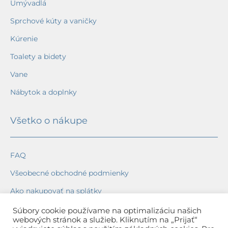
Umývadlá
Sprchové kúty a vaničky
Kúrenie
Toalety a bidety
Vane
Nábytok a doplnky
Všetko o nákupe
FAQ
Všeobecné obchodné podmienky
Ako nakupovať na splátky
Ochrana osobných údajov
Súbory cookie používame na optimalizáciu našich
webových stránok a služieb. Kliknutím na „Prijať“
Reklamačný poriadok