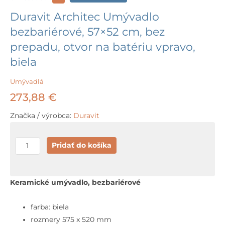
Duravit Architec Umývadlo
bezbariérové, 57×52 cm, bez
prepadu, otvor na batériu vpravo,
biela
Umývadlá
273,88
€
Značka / výrobca:
Duravit
množstvo
Pridať do košíka
Duravit
Architec
Umývadlo
Keramické umývadlo, bezbariérové
bezbariérové,
57x52
farba: biela
cm,
rozmery 575 x 520 mm