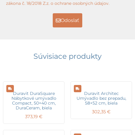
zákona č. 18/2018 Z.z. o ochrane osobných údajov.
Odoslať
Súvisiace produkty
Duravit DuraSquare
Duravit Architec
Nábytkové umývadlo
Umývadlo bez prepadu,
Compact, 50×40 cm,
58×52 cm, biela
DuraCeram, biela
302,35
€
373,19
€