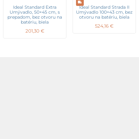
Ideal Standard Extra
Ideal Standard Strada II
Umývadlo, 50×45 cm, s
Umývadlo 100×43 cm, bez
prepadom, bez otvoru na
otvoru na batériu, biela
batériu, biela
524,16
€
201,30
€