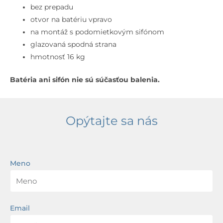
bez
bez prepadu
prepadu,
otvor na batériu vpravo
otvor
na montáž s podomietkovým sifónom
na
glazovaná spodná strana
batériu
hmotnosť 16 kg
vpravo,
Batéria ani sifón nie sú súčasťou balenia.
biela
Opýtajte sa nás
Meno
Email