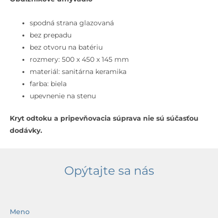
Ceram
Umývadlo,
spodná strana glazovaná
50x45
bez prepadu
cm,
bez otvoru na batériu
bez
rozmery: 500 x 450 x 145 mm
prepadu,
materiál: sanitárna keramika
bez
farba: biela
otvoru
upevnenie na stenu
na
Kryt odtoku a pripevňovacia súprava nie sú súčasťou
batériu,
dodávky.
biela
Opýtajte sa nás
Meno