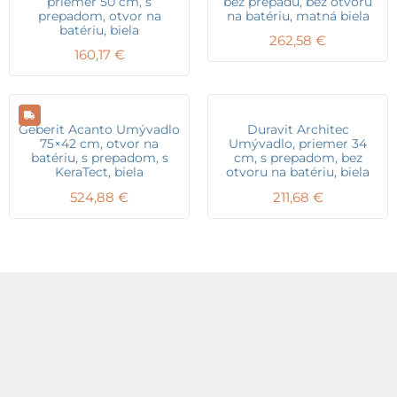
priemer 50 cm, s
bez prepadu, bez otvoru
prepadom, otvor na
na batériu, matná biela
batériu, biela
262,58
€
160,17
€
Geberit Acanto Umývadlo
Duravit Architec
75×42 cm, otvor na
Umývadlo, priemer 34
batériu, s prepadom, s
cm, s prepadom, bez
KeraTect, biela
otvoru na batériu, biela
524,88
€
211,68
€