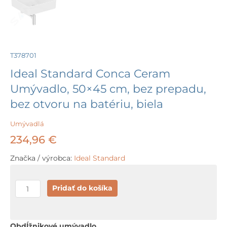
T378701
Ideal Standard Conca Ceram
Umývadlo, 50×45 cm, bez prepadu,
bez otvoru na batériu, biela
Umývadlá
234,96
€
Značka / výrobca:
Ideal Standard
množstvo
Pridať do košíka
Ideal
Standard
Conca
Obdĺžnikové umývadlo