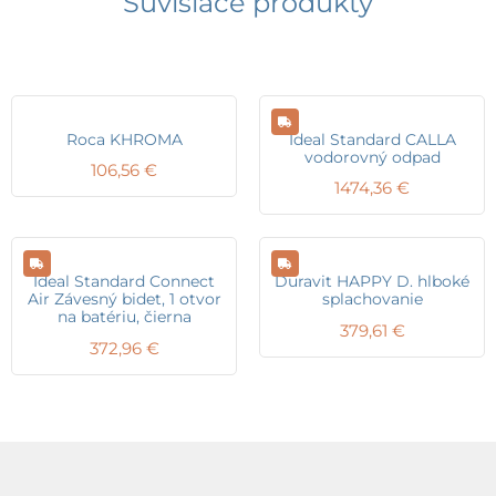
Súvisiace produkty
Roca KHROMA
Ideal Standard CALLA
vodorovný odpad
106,56
€
1474,36
€
Ideal Standard Connect
Duravit HAPPY D. hlboké
Air Závesný bidet, 1 otvor
splachovanie
na batériu, čierna
379,61
€
372,96
€