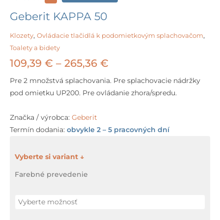
Geberit KAPPA 50
Klozety
,
Ovládacie tlačidlá k podomietkovým splachovačom
,
Toalety a bidety
Price
109,39
€
–
265,36
€
range:
Pre 2 množstvá splachovania. Pre splachovacie nádržky
pod omietku UP200. Pre ovládanie zhora/spredu.
109,39 €
through
Značka / výrobca:
Geberit
Termín dodania:
obvykle 2 – 5 pracovných dní
265,36 €
množstvo
Geberit
Farebné prevedenie
KAPPA
50